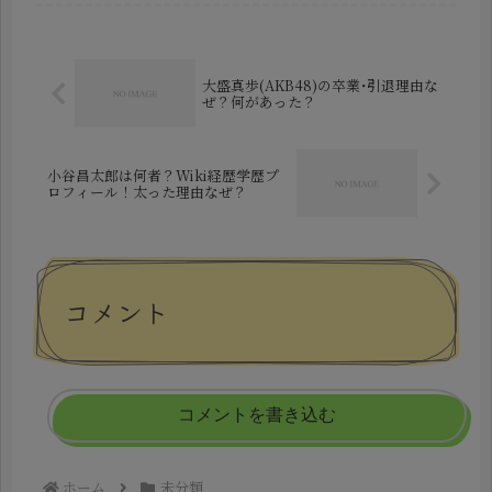
本記事では、玉木林太郎氏の人物像を
軸に、学歴や経歴、さらには結婚や
家...
大盛真歩(AKB48)の卒業･引退理由な
ぜ？何があった？
小谷昌太郎は何者？Wiki経歴学歴プ
ロフィール！太った理由なぜ？
コメント
コメントを書き込む
ホーム
未分類