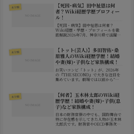
さん。青い髪と大きなリアクションで
【死因･病気】田中祉恩は何
未分類
観客席に強烈な印象を残し、海外SN...
者？Wiki経歴学歴プロフィー
ル！
【死因・病気】田中祉恩は何者？
Wiki経歴・学歴・プロフィールを徹
底解説2026年7月、神奈川県で活躍し
ていたボディビル選手・田中祉恩（た
なか・しおん）さんが22歳で亡くなっ
たことが伝えられ、多くのボディビル
【トット(芸人)】多田智佑･桑
未分類
ファンに衝撃が走りました。田中さ...
原雅人のWiki経歴学歴！結婚
や妻(嫁)･子供など家族構成！
お笑いコンビ「トット」が、2026年
の『THE SECOND』で大きな注目を
集めています。劇場では以前から“実
力派漫才師”として高く評価されてい
ましたが、全国区での知名度はこれか
らという存在でした。しかし今大会で
【何者】玉木林太郎のWiki経
未分類
の快進撃によって、「ついに世...
歴学歴！結婚や妻(嫁)･子供(息
子)など家族構成！
日本の財務官僚の中でも、国際舞台で
特に存在感を示してきた人物が玉木林
太郎氏です。財務官やOECD事務次長
といった重要ポストを歴任し、世界経
済の政策形成にも関わってきました。