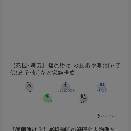
【死因･病気】篠原勝之 の結婚や妻(嫁)･子
供(息子･娘)など家族構成！
X
Facebook
はてブ
LINE
コピー
2026.04.25
【顔画像は？】高橋伸明の経歴や人物像と