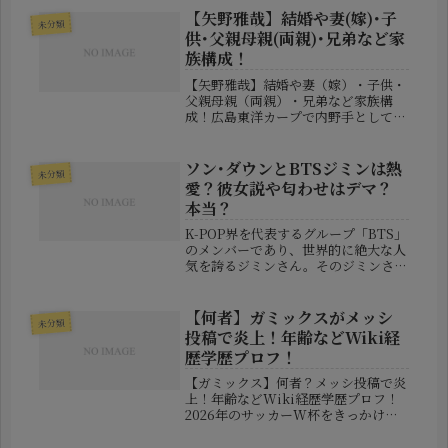
【矢野雅哉】結婚や妻(嫁)･子
未分類
供･父親母親(両親)･兄弟など家
族構成！
【矢野雅哉】結婚や妻（嫁）・子供・
父親母親（両親）・兄弟など家族構
成！広島東洋カープで内野手としてプ
レーする矢野雅哉選手は、華麗な守備
と強肩を武器に存在感を高めてきまし
た。球際への強さや思い切りのいいプ
ソン･ダウンとBTSジミンは熱
未分類
レーだけでなく、明るい性格や個性的
愛？彼女説や匂わせはデマ？
な髪...
本当？
K-POP界を代表するグループ「BTS」
のメンバーであり、世界的に絶大な人
気を誇るジミンさん。そのジミンさん
に、韓国の女優ソン・ダウンさんとの
熱愛疑惑が再び注目を浴びています。
今回のきっかけとなったのは、ソン・
【何者】ガミックスがメッシ
未分類
ダウンさんがTikTokに投稿...
投稿で炎上！年齢などWiki経
歴学歴プロフ！
【ガミックス】何者？メッシ投稿で炎
上！年齢などWiki経歴学歴プロフ！
2026年のサッカーW杯をきっかけ
に、世界規模で名前を知られるように
なった若手クリエイター・ガミックス