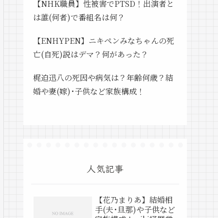
【NHK職員】性被害でPTSD！出演者と
は誰(何者)で番組名は何？
【ENHYPEN】ニキペンみなちゃんの死
亡(自死)説はデマ？何があった？
梶迫迅八の死因や病気は？年齢何歳？結
婚や妻(嫁)･子供など家族構成！
人気記事
【花乃まりあ】結婚相
手(夫･旦那)や子供など