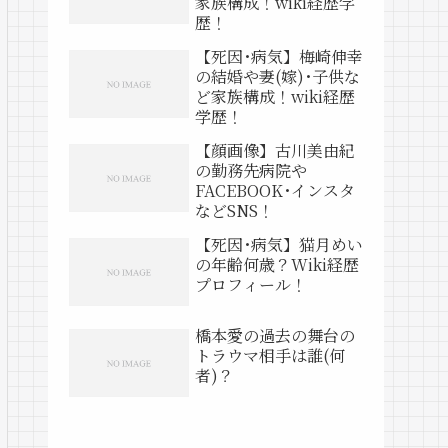
家族構成！wiki経歴学
歴！
【死因･病気】梅崎伸幸
の結婚や妻(嫁)･子供な
ど家族構成！wiki経歴
学歴！
【顔画像】古川美由紀
の勤務先病院や
FACEBOOK･インスタ
などSNS！
【死因･病気】猫月めい
の年齢何歳？Wiki経歴
プロフィール！
橋本愛の過去の舞台の
トラウマ相手は誰(何
者)？