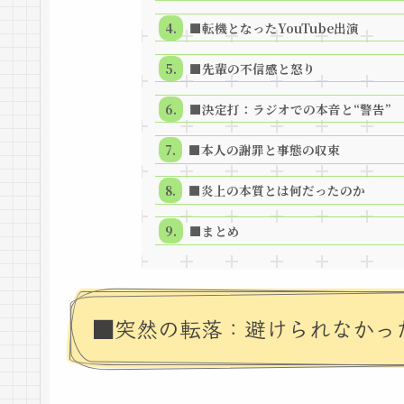
■転機となったYouTube出演
■先輩の不信感と怒り
■決定打：ラジオでの本音と“警告”
■本人の謝罪と事態の収束
■炎上の本質とは何だったのか
■まとめ
■突然の転落：避けられなかっ