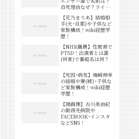
エンサー誰で名前は？
自死理由なぜ？ライブ
動画は？
【花乃まりあ】結婚相
手(夫･旦那)や子供など
家族構成！wiki経歴学
歴！
【NHK職員】性被害で
PTSD！出演者とは誰
(何者)で番組名は何？
【死因･病気】梅崎伸幸
の結婚や妻(嫁)･子供な
ど家族構成！wiki経歴
学歴！
【顔画像】古川美由紀
の勤務先病院や
FACEBOOK･インスタ
などSNS！