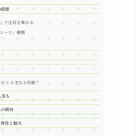
動経歴
ア」で注目を集める
ルエース」優勝
それとも次なる挑戦？
人気も
への期待
特異性と魅力