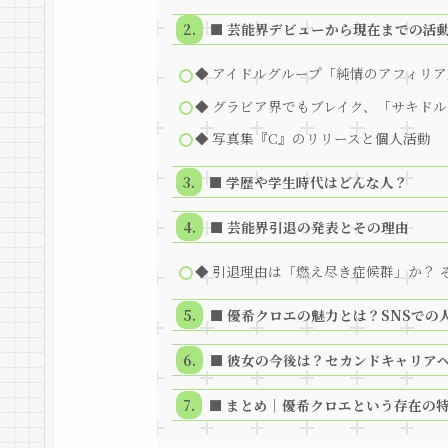
■ 芸能界デビューから現在までの活
◆ アイドルグループ「純情のアフィリ
◆ グラビア界でもブレイク、「サキド
◆ 写真集『C』のリリースと個人活動
■ 学歴や学生時代はどんな人？
■ 芸能界引退の発表とその理由
◆ 引退理由は「燃え尽き症候群」か？ 
■ 優希クロエの魅力とは？SNSでの
■ 彼女の今後は？セカンドキャリア
■ まとめ｜優希クロエという存在の