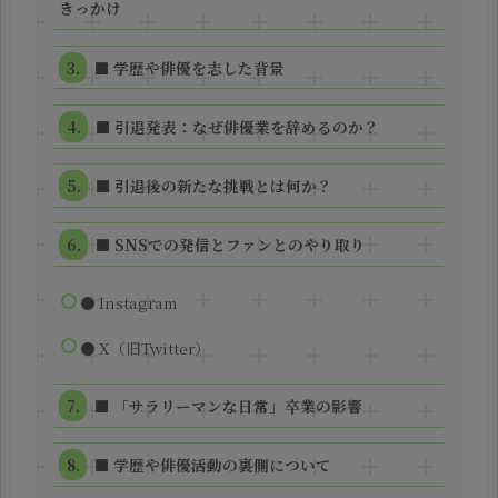
きっかけ
■ 学歴や俳優を志した背景
■ 引退発表：なぜ俳優業を辞めるのか？
■ 引退後の新たな挑戦とは何か？
■ SNSでの発信とファンとのやり取り
● Instagram
● X（旧Twitter）
■ 「サラリーマンな日常」卒業の影響
■ 学歴や俳優活動の裏側について