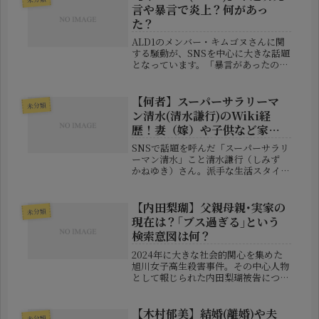
「ニュースで見なかった」と感じた
言や暴言で炎上？何があっ
人...
た？
ALD1のメンバー・キムゴヌさんに関
する騒動が、SNSを中心に大きな話題
となっています。「暴言があったので
は？」「態度が悪いという噂は本
当？」といった情報が飛び交っていま
すが、実際には複数の出来事が重なっ
【何者】スーパーサラリーマ
未分類
ているため、内容を正しく理解しづら
ン清水(清水謙行)のWiki経
い...
歴！妻（嫁）や子供など家族
構成は？
SNSで話題を呼んだ「スーパーサラリ
ーマン清水」こと清水謙行（しみず
かねゆき）さん。派手な生活スタイル
と物議を醸す行動が注目を集めました
が、2025年3月には建設業法違反で逮
捕されるなど、波乱の人生を歩んでい
【内田梨瑚】父親母親･実家の
未分類
ます。この記事では、彼の経歴や...
現在は？｢ブス過ぎる｣という
検索意図は何？
2024年に大きな社会的関心を集めた
旭川女子高生殺害事件。その中心人物
として報じられた内田梨瑚被告につい
て、「どのような家庭で育ったのか」
「両親はどんな人物なのか」といった
関心がインターネット上で高まってい
【木村郁美】結婚(離婚)や夫
未分類