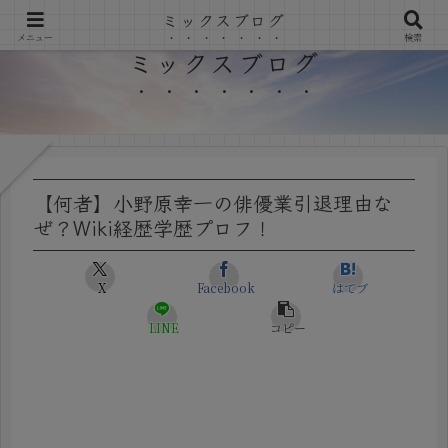
ミックスブログ
メニュー
検索
ミックスブログ
【何者】小野原幸一の俳優業引退理由な
ぜ？Wiki経歴学歴プロフ！
X
Facebook
はてブ
LINE
コピー