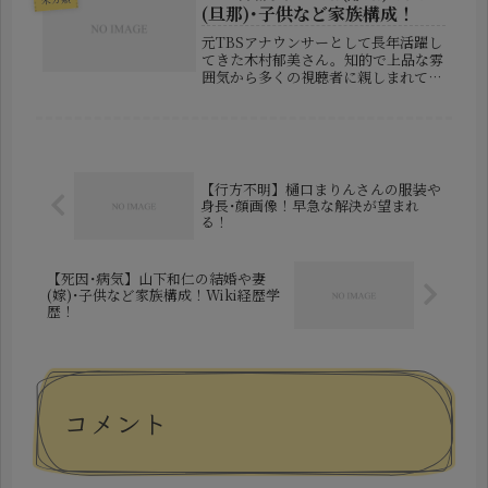
ます。また、検索エンジンでは「ブ
(旦那)･子供など家族構成！
ス...
元TBSアナウンサーとして長年活躍し
てきた木村郁美さん。知的で上品な雰
囲気から多くの視聴者に親しまれてき
ましたが、私生活では離婚や結婚詐欺
など、想像以上に波乱万丈な人生を歩
んできました。テレビでは落ち着いた
印象が強い木村郁美さんですが、そ
の...
【行方不明】樋口まりんさんの服装や
身長･顔画像！早急な解決が望まれ
る！
【死因･病気】山下和仁の結婚や妻
(嫁)･子供など家族構成！Wiki経歴学
歴！
コメント