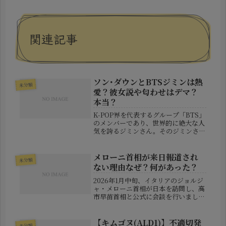
関連記事
ソン･ダウンとBTSジミンは熱
未分類
愛？彼女説や匂わせはデマ？
本当？
K-POP界を代表するグループ「BTS」
のメンバーであり、世界的に絶大な人
気を誇るジミンさん。そのジミンさん
に、韓国の女優ソン・ダウンさんとの
熱愛疑惑が再び注目を浴びています。
今回のきっかけとなったのは、ソン・
メローニ首相が来日報道され
未分類
ダウンさんがTikTokに投稿...
ない理由なぜ？何があった？
2026年1月中旬、イタリアのジョルジ
ャ・メローニ首相が日本を訪問し、高
市早苗首相と公式に会談を行いまし
た。国際社会における重要なパートナ
ー国同士の外交にもかかわらず、日本
国内ではその動向を「知らなかった」
【キムゴヌ(ALD1)】不適切発
未分類