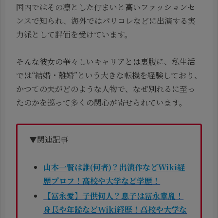
国内ではその凛とした佇まいと高いファッションセ
ンスで知られ、海外ではパリコレなどに出演する実
力派として評価を受けています。
そんな彼女の華々しいキャリアとは裏腹に、私生活
では“結婚・離婚”という大きな転機を経験しており、
かつての夫がどのような人物で、なぜ別れるに至っ
たのかを巡って多くの関心が寄せられています。
▼関連記事
山本一賢は誰(何者)？出演作などWiki経
歴プロフ！高校や大学など学歴！
【冨永愛】子供何人？息子は冨永章胤！
身長や年齢などWiki経歴！高校や大学な