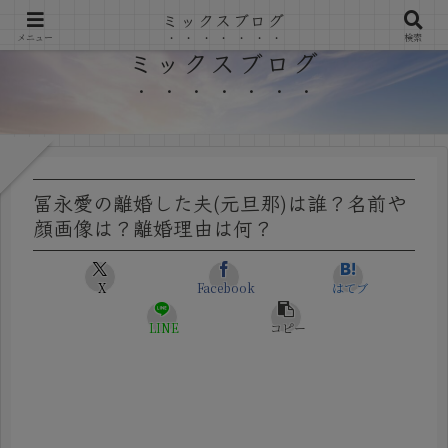
ミックスブログ
メニュー
検索
ミックスブログ
冨永愛の離婚した夫(元旦那)は誰？名前や
顔画像は？離婚理由は何？
X
Facebook
はてブ
LINE
コピー