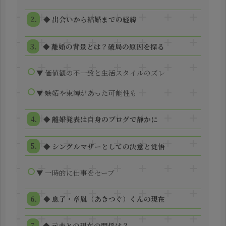
◆ 出会いから結婚までの経緯
◆ 離婚の背景とは？破局の原因を探る
▼ 価値観の不一致と生活スタイルのズレ
▼ 嫉妬や束縛があった可能性も
◆ 離婚発表は自身のブログで静かに
◆ シングルマザーとしての決意と覚悟
▼ 一時的に仕事をセーブ
◆ 息子・章胤（あきつぐ）くんの現在
◆ 元夫との現在の関係は？