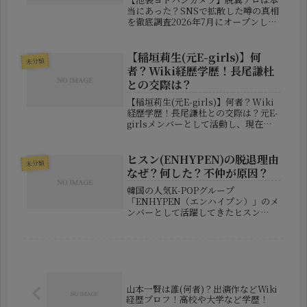
当にあった？SNSで拡散した噂の真相
を徹底調査2026年7月にオープンした
「ヨドバシカメラ マルチメディア池
袋」は、関東最大級の家電量販店とし
て大きな話題を集めました。西武池袋
【稲垣莉生(元E-girls)】何
未分類
本店の建物を活用した大型店舗と...
者？Wiki経歴学歴！長尾謙杜
との交際は？
【稲垣莉生(元E-girls)】何者？Wiki
経歴学歴！長尾謙杜との交際は？元E-
girlsメンバーとして活動し、現在は
人気インフルエンサーやアパレルブラ
ンドのプロデューサーとして活躍して
いる稲垣莉生（いながきりお）さん。
ヒスン(ENHYPEN)の脱退理由
未分類
近年はSNSやYo...
なぜ？何した？不仲が原因？
韓国の人気K-POPグループ
「ENHYPEN（エンハイプン）」のメ
ンバーとして活躍してきたヒスン
（HEESEUNG）。グループのメイン
ボーカルとして高い歌唱力を持ち、多
くのファンから支持されてきました。
しかし突然、「ヒスンがグループを脱
退す...
山本一賢は誰(何者)？出演作などWiki
経歴プロフ！高校や大学など学歴！