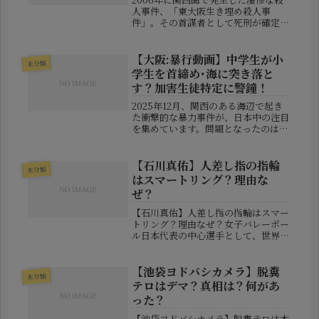
人事件、「東大阪生き埋め殺人事
件」。その首謀者として死刑が確定し
ていたのが、小林竜司死刑囚です。事
件発生から20年が経った2026年、小
林死刑囚が拘置所内で死亡したという
【大阪:暴行動画】中学生が小
未分類
報道により、再び事件が注目を集め
学生を首締め･海に突き落と
ま...
す？加害生徒特定に警鐘！
2025年12月、関西のある海辺で起き
た衝撃的な暴力事件が、日本中の注目
を集めています。問題となったのは、
中学生の少年らが小学生に対して危険
な暴行行為を働き、さらにその様子を
動画として撮影・投稿していたという
【石川真佑】人差し指の指輪
未分類
出来事。動画の中では、小学生と見...
はスマートリング？理由な
ぜ？
【石川真佑】人差し指の指輪はスマー
トリング？理由なぜ？女子バレーボー
ル日本代表の中心選手として、世界を
舞台に活躍している石川真佑選手。高
い得点力はもちろん、勝負どころで見
せる強気なプレーや冷静な表情も、多
【池袋ヨドバシカメラ】脱糞
未分類
くのファンを引きつけています。その
テロはデマ？真相は？何があ
一...
った？
【池袋ヨドバシカメラ】脱糞テロは本