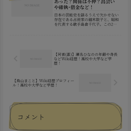
あった？関係は不仲？出会い
や確執･借金など！
日本の芸能史を語るうえで欠かせない
存在である占術家の細木数子と、昭和
を代表する歌手島倉千代子。この2人
の関係については、「恩人と依頼人」
「ビジネスパートナー」など様々な見
方がある一方で、「確執があったので
は？」という声も少なくありません。
本...
【何者(誰)】瀬名ひなのの年齢や身長
などWiki経歴！高校や大学など学
歴！
【鳥山まこと】Wiki経歴プロフィー
ル！高校や大学など学歴！
コメント