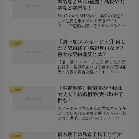
本名などWiki経歴！高校や大
学など学歴も！
YouTubeやSNS界で、異色の存在と
して注目を集めている若きデイトレー
ダー、**造船太郎（ぞうせんたろう）
**さん。医学部に通いながら億を動か
す投資家という肩書きだけでも十分に
話題性がありますが、実は彼にはまだ
【渚一夏(ルルネージュ)】何し
未分類
まだ知られざる一面がたくさ...
た？契約終了･脱退理由なぜ？
重大な契約違反とは？
【渚一夏(ルルネージュ)】何した？契
約終了・脱退理由なぜ？重大な契約違
反の内容を調査女性アイドルグループ
「ルルネージュ」のメンバーとして活
動していた渚一夏さんが、突然グルー
プを脱退し、所属契約も終了したこと
【平野歩夢】転倒後の怪我は
未分類
が発表されました。運営から公表さ
大丈夫？結婚相手(妻･嫁)や子
れ...
供も！
スノーボード界の頂点に君臨する存在
として知られる平野歩夢（ひらの・あ
ゆむ）選手。2026年のミラノ・コル
ティナ冬季オリンピックを目前に控え
た今、世界が注目するアスリートのひ
とりです。2026年1月17日に行われた
細木数子は島倉千代子と何が
未分類
ワールドカップ（W杯）第5戦...