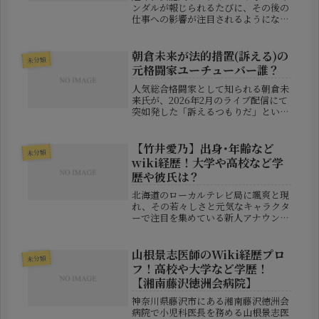
ンダルが報じられるたびに、その後の
仕事への影響が注目されるようになり
ました。特に、テレビ局の中でもコン
プライアンス意識が非常に高いとされ
る**日本テレビ（以下、日テレ）**
朝倉未来が法的措置(訴える)の
未分類
は、出演者のスキャンダルに対して
元格闘家ユーチューバー誰？
他...
人気総合格闘家として知られる朝倉未
来氏が、2026年2月のライブ配信にて
突如発した「訴えるつもりだ」という
強い発言が、ネット上に大きな波紋を
広げている。格闘技界に限らず、動画
配信やSNSなど幅広く活躍する彼が、
【竹井愛乃】出身･年齢など
未分類
ある元格闘家YouTuberに...
wiki経歴！大学や高校など学
歴や彼氏は？
北海道のローカルテレビ局に颯爽と現
れ、その若々しさと元気なキャラクタ
ーで注目を集めている新人アナウンサ
ー、竹井愛乃（たけい・あいの）さ
ん。2025年春に札幌テレビ（STV）
に入社したばかりながら、その初々し
山根景志医師のWiki経歴プロ
未分類
い存在感と努力家の素顔に、視聴者
フ！高校や大学など学歴！
や...
【湘南藤沢徳洲会病院】
神奈川県藤沢市にある湘南藤沢徳洲会
病院で小児科医長を務める山根景志医