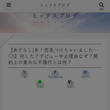
ミックスブログ
メニュー
検索
ミックスブログ
【あざらし(あ！恋見つけちゃいました…
♡)】何した？デビュー中止理由なぜ？契
約上の重大な不履行とは何？
X
Facebook
はてブ
LINE
コピー