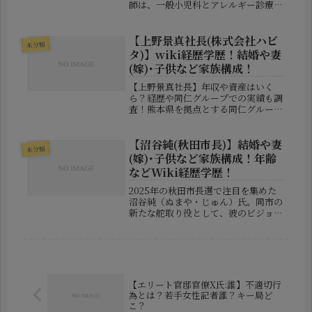
師は、一般小児科とアレルギー診療の
両面で活躍する医師です。地域の子ど
もたちの健康を支える存在として、
日々の診療にあたっています。本記事
【上野景真社長(株式会社ハビ
未分類
では、山根医師のプロフィールや学
タ)】wiki経歴学歴！結婚や妻
歴、専...
(嫁)･子供など家族構成！
【上野景真社長】年収や資産はいく
ら？経歴や同仁グループでの実績も調
査！熊本県を拠点とする同仁グループ
の代表取締役を務める上野景真さんに
注目が集まっています。外資系金融機
関や世界的コンサルティング会社で経
【沼谷純(秋田市長)】結婚や妻
未分類
験を積み、現在は同仁グループや株式
(嫁)･子供など家族構成！年齢
会社...
などWiki経歴学歴！
2025年の秋田市長選で注目を集めた
沼谷純（ぬまや・じゅん）氏。同市の
新たな舵取り役として、彼のビジョン
や政策はもちろんですが、その背後で
彼を支える家族の存在や、これまでの
歩みにも関心が集まっています。本記
事では、沼谷市長のプライベートな
一...
【エリート官邸官僚X氏:誰】不適切行
為とは？若手女性記者誰？キー局ど
こ？