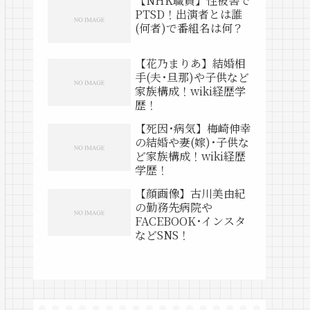
【NHK職員】性被害で
PTSD！出演者とは誰
(何者)で番組名は何？
【花乃まりあ】結婚相
手(夫･旦那)や子供など
家族構成！wiki経歴学
歴！
【死因･病気】梅崎伸幸
の結婚や妻(嫁)･子供な
ど家族構成！wiki経歴
学歴！
【顔画像】古川美由紀
の勤務先病院や
FACEBOOK･インスタ
などSNS！