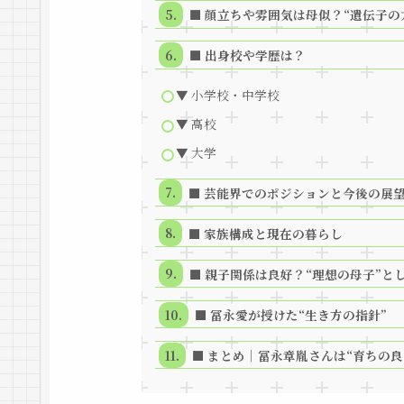
■ 顔立ちや雰囲気は母似？“遺伝子の
■ 出身校や学歴は？
▼ 小学校・中学校
▼ 高校
▼ 大学
■ 芸能界でのポジションと今後の展
■ 家族構成と現在の暮らし
■ 親子関係は良好？“理想の母子”と
■ 冨永愛が授けた“生き方の指針”
■ まとめ｜冨永章胤さんは“育ちの良