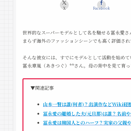
X
Facebook
世界的なスーパーモデルとして名を馳せる冨永愛さ
まらず海外のファッションシーンでも高く評価され
そんな彼女には、すでにモデルとして活動を始めて
冨永章胤（あきつぐ）**さん。母の背中を見て育
▼関連記事
山本一賢は誰(何者)？出演作などWiki
冨永愛の離婚した夫(元旦那)は誰？名前
冨永愛は韓国人とのハーフ？実家の父親や