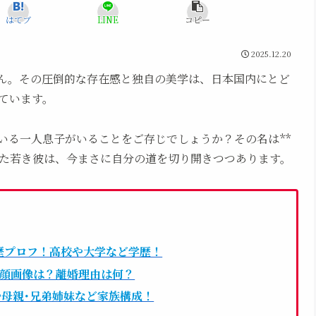
はてブ
LINE
コピー
2025.12.20
ん。その圧倒的な存在感と独自の美学は、日本国内にとど
ています。
いる一人息子がいることをご存じでしょうか？その名は**
った若き彼は、今まさに自分の道を切り開きつつあります。
経歴プロフ！高校や大学など学歴！
や顔画像は？離婚理由は何？
母親･兄弟姉妹など家族構成！