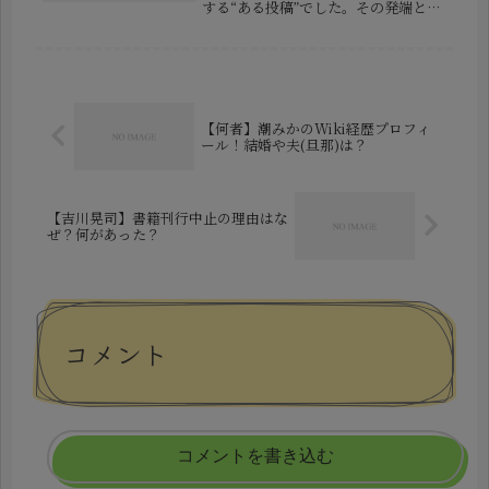
する“ある投稿”でした。その発端とな
ったのは、若者を中心に利用されてい
るアプリBeRealでの投稿です。「銀
行員が勤務中に投稿？」「内部の様子
が映っている？」こうした疑...
【何者】潮みかのWiki経歴プロフィ
ール！結婚や夫(旦那)は？
【吉川晃司】書籍刊行中止の理由はな
ぜ？何があった？
コメント
コメントを書き込む