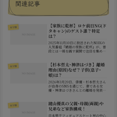
関連記事
【家族に乾杯】ロケ前日NG(ド
未分類
タキャン)のゲスト誰？特定
は？
2025年11月10日に放送されたNHKの
人気番組『鶴瓶の家族に乾杯』が、普
段とは一線を画す展開で注目を集めま
した。本来であればゲストが鶴瓶さん
とともにロケを行うはずだったこの
回。しかし、放送当日に登場したの
【杉本哲太･神津はづき】離婚
未分類
は、ゲスト本人ではなく、急きょ代...
理由(原因)なぜ？子供(息子･
娘)は？
2026年3月20日、俳優・杉本哲太さん
が自身のSNSを通じて、妻である女
優・神津はづきさんとの離婚を発表し
ました。長年にわたり芸能界でも“お
しどり夫婦”として知られていた2人の
突然の報告は、多くのファンに驚きを
鍵山優真の父親･母親(両親)や
未分類
与えています。特に、30年以...
兄弟など家族構成！
日本男子フィギュアスケート界の中心