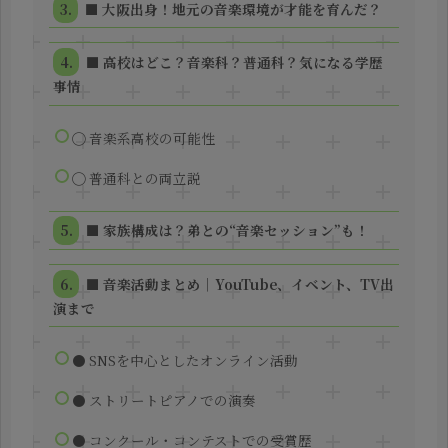
■ 大阪出身！地元の音楽環境が才能を育んだ？
■ 高校はどこ？音楽科？普通科？気になる学歴
事情
◯ 音楽系高校の可能性
◯ 普通科との両立説
■ 家族構成は？弟との“音楽セッション”も！
■ 音楽活動まとめ｜YouTube、イベント、TV出
演まで
● SNSを中心としたオンライン活動
● ストリートピアノでの演奏
● コンクール・コンテストでの受賞歴