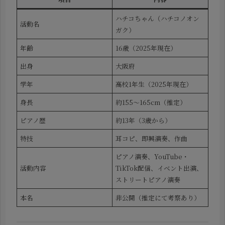
ハチコちゃん（ハチコノオン
活動名
ガク）
年齢
16歳（2025年現在）
出身
大阪府
学年
高校1年生（2025年現在）
身長
約155〜165cm（推定）
ピアノ歴
約13年（3歳から）
特技
耳コピ、即興演奏、作曲
ピアノ演奏、YouTube・
活動内容
TikTok配信、イベント出演、
ストリートピアノ演奏
本名
非公開（推定にて考察あり）