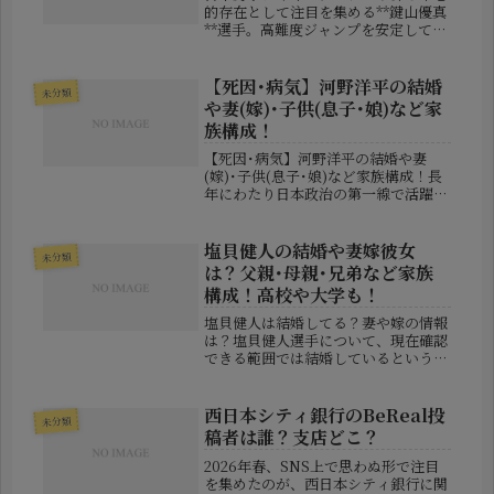
的存在として注目を集める**鍵山優真
**選手。高難度ジャンプを安定して成
功させる技術力と、音楽に溶け込むよ
うな滑らかなスケーティングで、国内
外の大会で結果を残してきました。若
【死因･病気】河野洋平の結婚
未分類
くして世界の舞台に立ち続ける彼で...
や妻(嫁)･子供(息子･娘)など家
族構成！
【死因･病気】河野洋平の結婚や妻
(嫁)･子供(息子･娘)など家族構成！長
年にわたり日本政治の第一線で活躍し
た河野洋平氏。自由民主党総裁や外務
大臣、衆議院議長などの要職を歴任
し、戦後政治を語るうえで欠かせない
塩貝健人の結婚や妻嫁彼女
未分類
存在として知られています。2026...
は？父親･母親･兄弟など家族
構成！高校や大学も！
塩貝健人は結婚してる？妻や嫁の情報
は？塩貝健人選手について、現在確認
できる範囲では結婚しているという公
式情報はありません。妻・嫁にあたる
人物が公表された事実もなく、結婚報
道も見当たりません。塩貝選手は
西日本シティ銀行のBeReal投
未分類
2005年3月26日生まれのフォワード
稿者は誰？支店どこ？
で...
2026年春、SNS上で思わぬ形で注目
を集めたのが、西日本シティ銀行に関