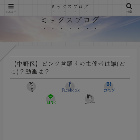
ミックスブログ
メニュー
検索
ミックスブログ
【中野区】ピンク盆踊りの主催者は誰(ど
こ)？動画は？
X
Facebook
はてブ
LINE
コピー