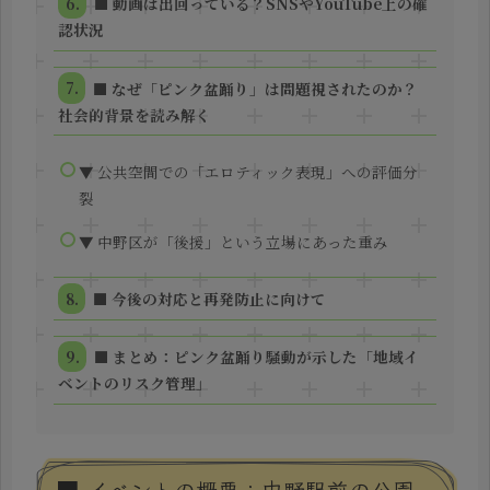
■ 動画は出回っている？SNSやYouTube上の確
認状況
■ なぜ「ピンク盆踊り」は問題視されたのか？
社会的背景を読み解く
▼ 公共空間での「エロティック表現」への評価分
裂
▼ 中野区が「後援」という立場にあった重み
■ 今後の対応と再発防止に向けて
■ まとめ：ピンク盆踊り騒動が示した「地域イ
ベントのリスク管理」
■ イベントの概要：中野駅前の公園