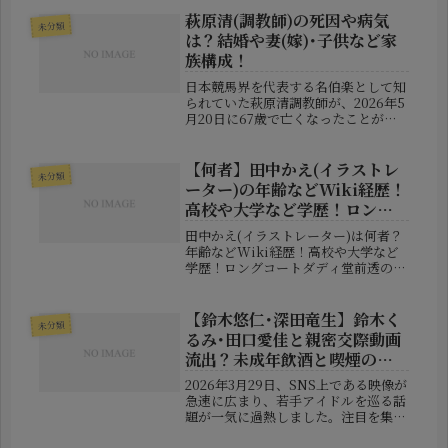
判決を受けた小林竜司死刑囚の行動、
事件の経緯、関与した共犯者、そして
萩原清(調教師)の死因や病気
未分類
裁判で明かされた事実を時系列で丁
は？結婚や妻(嫁)･子供など家
寧...
族構成！
日本競馬界を代表する名伯楽として知
られていた萩原清調教師が、2026年5
月20日に67歳で亡くなったことが発
表されました。突然の訃報に、競馬フ
ァンだけでなく関係者からも悲しみの
声が相次いでいます。2009年にはロ
【何者】田中かえ(イラストレ
未分類
ジユニヴァースで日本ダービー...
ーター)の年齢などWiki経歴！
高校や大学など学歴！ロング
コートダディ堂前透の結婚相
田中かえ(イラストレーター)は何者？
手！
年齢などWiki経歴！高校や大学など
学歴！ロングコートダディ堂前透の結
婚相手！独特なキャラクター表現と鮮
やかな色彩で注目を集めるイラストレ
ーター・田中かえさん。SNSを中心に
【鈴木悠仁･深田竜生】鈴木く
未分類
人気を拡大し、現在ではアパレル...
るみ･田口愛佳と親密交際動画
流出？未成年飲酒と喫煙の真
偽は？
2026年3月29日、SNS上である映像が
急速に広まり、若手アイドルを巡る話
題が一気に過熱しました。注目を集め
ているのは、ジュニア内ユニットで活