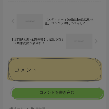
動する鈴木悠仁さんと深田竜生さん、
そして鈴木くるみさん、田口愛佳さん
です。ネット上では、これらの...
【エディボーイ(edhiiiboi):活動休
止】コンプラ違反とは何した？
【坂口健太郎･永野芽郁】共演はNG？
line画像流出が話題に！
コメント
コメントを書き込む
ホーム
未分類