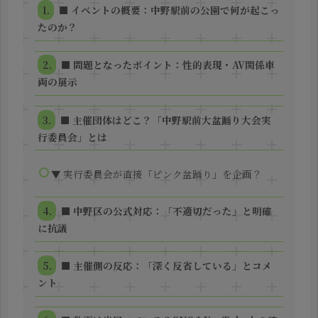
■ イベントの概要：中野駅前の公園で何が起こっ
たのか？
■ 問題となったポイント：性的表現・AV関係車
両の展示
■ 主催団体はどこ？「中野駅前大盆踊り大会実
行委員会」とは
▼ 実行委員会が直接「ピンク盆踊り」を企画？
■ 中野区の公式対応：「不適切だった」と明確
に抗議
■ 主催側の反応：「深く反省している」とコメ
ント