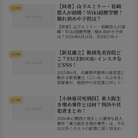
【何者】山下エミリー・岩崎
未分類
悠人が結婚！Wiki経歴学歴！
馴れ初めや子供は？
【何者】山下エミリー・岩崎悠人が結
婚！Wiki経歴学歴！馴れ初めや子供
は？2026年6月11日、元HKT48メン
バーとして活躍した山下エミリーさん
と、サッカー元日本代表でV・ファー
レン長崎所属の岩崎悠人選手が結婚を
【新見庸之】勤務先美容院ど
未分類
発表し、大きな話題となりま...
こ？FACEBOOK･インスタな
どSNS！
2025年6月、兵庫県芦屋市の美容室に
勤める新見庸之（にいみ・のぶゆき）
容疑者が、施術中の女性客に対して重
大な性犯罪を行ったとして逮捕された
というニュースが報じられ、全国的に
大きな注目を集めています。この事件
【小林竜司死刑囚】東大阪生
未分類
は、美容業界の信頼性を根底から揺...
き埋め事件とは何？判決や共
犯者まとめ！
2006年に関西で発生した凄惨な殺人
事件「東大阪生き埋め事件」は、今も
なお多くの人々の記憶に深く刻まれて
います。本記事では、主犯とされ死刑