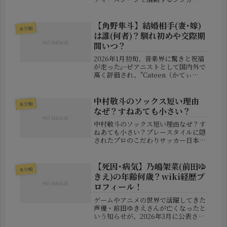
ングライター・キタムラリョウさん
が、突如として家族や知人との連絡を
絶ち、行方不明になっていると報じら
【角野隼斗】結婚相手(妻･嫁)
未分類
れたのです。X（旧Twitter）...
は誰(何者)？馴れ初めや交際期
間いつ？
2026年1月初旬、音楽界に驚きと祝福
が走った――。ピアニストとして国内外で
高く評価され、"Cateen（かてぃ
ん）"の名前でもYouTubeを中心に絶
大な人気を誇る角野隼斗さんが、突如
結婚を発表。新年の幕開けとともに公
中村敬斗のソックス短い理由
未分類
開されたウェディング...
なぜ？すねあても小さい？
中村敬斗のソックス短い理由なぜ？す
ねあても小さい？プレースタイルに隠
されたプロのこだわりサッカー日本代
表やフランスリーグで活躍する中村敬
斗選手といえば、スピードを生かした
ドリブルや得点力だけでなく、ひと目
【死因･病気】乃嶋架菜(前田ゆ
未分類
で分かる独特のスタイルでも注目を集
きえ)の年齢何歳？wiki経歴プ
め...
ロフィール！
ゲームやアニメの世界で活躍してきた
声優・前田ゆきえさんが亡くなったと
いう知らせが、2026年3月に公表され
ました。長年にわたり声優として活動