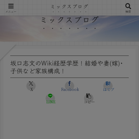
ミックスブログ
メニュー
検索
ミックスブログ
坂口志文のWiki経歴学歴！結婚や妻(嫁)･
子供など家族構成！
X
Facebook
はてブ
LINE
コピー