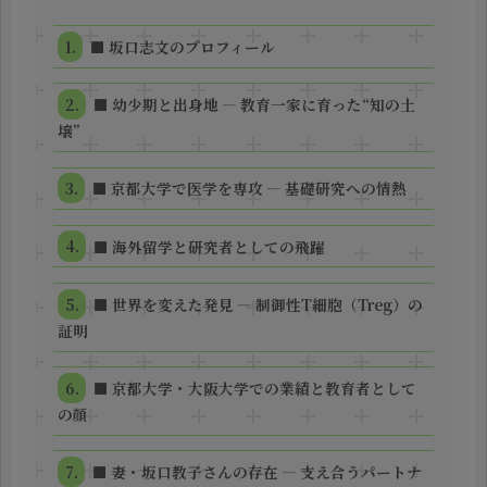
■ 坂口志文のプロフィール
■ 幼少期と出身地 ― 教育一家に育った“知の土
壌”
■ 京都大学で医学を専攻 ― 基礎研究への情熱
■ 海外留学と研究者としての飛躍
■ 世界を変えた発見 ― 制御性T細胞（Treg）の
証明
■ 京都大学・大阪大学での業績と教育者として
の顔
■ 妻・坂口教子さんの存在 ― 支え合うパートナ