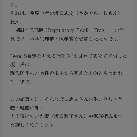
た。
それは、免疫学者の
坂口志文（さかぐち・しもん）
氏
が、
「制御性T細胞（Regulatory T cell：Treg）」の発
見で
ノーベル生理学・医学賞
を受賞したためです。
“免疫の暴走を抑える仕組み”を世界で初めて解明した
坂口氏は、
現代医学の方向性を根本から変えた人物とも言われ
ています。
この記事では、そんな坂口志文さんの
生い立ち・学
歴・経歴
に加え、
支え続けてきた
妻（坂口教子さん）や家族構成
まで
を詳しく紹介します。