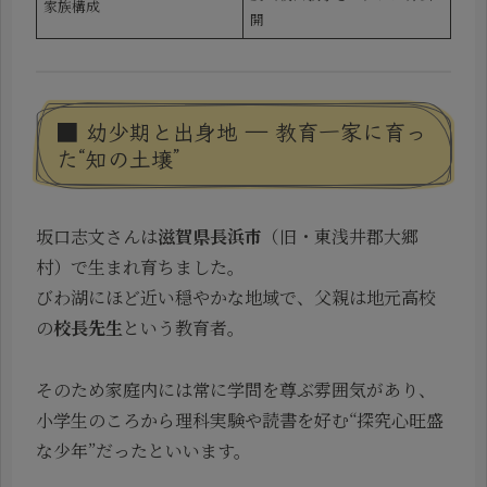
家族構成
開
■ 幼少期と出身地 ― 教育一家に育っ
た“知の土壌”
坂口志文さんは
滋賀県長浜市
（旧・東浅井郡大郷
村）で生まれ育ちました。
びわ湖にほど近い穏やかな地域で、父親は地元高校
の
校長先生
という教育者。
そのため家庭内には常に学問を尊ぶ雰囲気があり、
小学生のころから理科実験や読書を好む“探究心旺盛
な少年”だったといいます。