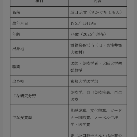
項目
内容
名前
坂口 志文（さかぐち しもん）
生年月日
1951年1月19日
年齢
74歳（2025年現在）
滋賀県長浜市（旧・東浅井郡
出身地
大郷村）
医師・免疫学者・大阪大学栄
職業
誉教授
出身校
京都大学医学部
免疫学、自己免疫疾患、再生
主な研究分野
医療
紫綬褒章、文化勲章、ガード
主な受賞歴
ナー国際賞、ノーベル生理
学・医学賞
妻（坂口教子さん）ほか非公