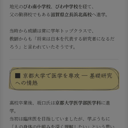
地元の
びわ南小学校
、
びわ中学校
を経て、
父の勤務校でもある
滋賀県立長浜北高校
へ進学。
当時から成績は常に学年トップクラスで、
教師からも「将来は日本を代表する研究者になるだ
ろう」と言われていたそうです。
■ 京都大学で医学を専攻 ― 基礎研究
への情熱
高校卒業後、坂口氏は
京都大学医学部医学科
に進
学。
当初は臨床医を目指していましたが、学ぶうちに
「人の身体の仕組みを深く理解したい」という思い