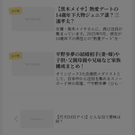
してきた人物であり、突然の訃報は多
くのファンや関係者に衝撃を与えてい
【黒木メイサ】熱愛デートの
未分類
ます。またインターネット上では、...
14歳年下大物ジュニア誰？三
浦孝太？
女優・黒木メイサさんに、再び注目が
集まっています。2025年9月、彼女が
14歳年下の男性との“熱愛デート”をキ
ャッチされたと報じられ、芸能界・
SNS共に騒然となりました。しかもそ
の相手は、「大物の息子」として知ら
平野歩夢の結婚相手(妻･嫁)や
未分類
れる人物。つまり、**“大物...
子供･父親母親や兄妹など家族
構成まとめ！
オリンピック3大会連続メダリストと
して、日本中から注目を集めるスノー
ボード界の英雄、**平野歩夢（ひらの
あゆむ）**さん。競技の枠を超えた存
在感を持つ彼の活躍は、スポーツファ
ンのみならず、あらゆる世代に勇気と
感動を与えてきました。そんな彼...
【尺犬DAY(デイ)】どんな日で意味は
何？