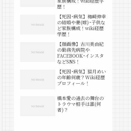
家族構成！wiki経歴学
歴！
【死因･病気】梅崎伸幸
の結婚や妻(嫁)･子供な
ど家族構成！wiki経歴
学歴！
【顔画像】古川美由紀
の勤務先病院や
FACEBOOK･インスタ
などSNS！
【死因･病気】猫月めい
の年齢何歳？Wiki経歴
プロフィール！
橋本愛の過去の舞台の
トラウマ相手は誰(何
者)？