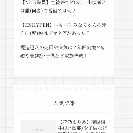
【NHK職員】性被害でPTSD！出演者と
は誰(何者)で番組名は何？
【ENHYPEN】ニキペンみなちゃんの死
亡(自死)説はデマ？何があった？
梶迫迅八の死因や病気は？年齢何歳？結
婚や妻(嫁)･子供など家族構成！
人気記事
【花乃まりあ】結婚相
手(夫･旦那)や子供など