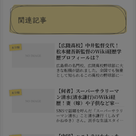
関連記事
【広陵高校】中井監督交代！
未分類
松本健吾新監督のWiki経歴学
歴プロフィールは？
広島県の名門校、広陵高校野球部に大
きな転機が訪れました。全国でも強豪
として知られるこの高校の野球部にお
いて、長年指揮を執ってきた中井哲之
監督が退任し、新たに松本健吾氏が監
督に就任することが正式に発表されま
【何者】スーパーサラリーマ
未分類
した。この交代劇は、部内で発覚した
ン清水(清水謙行)のWiki経
上...
歴！妻（嫁）や子供など家族
構成は？
SNSで話題を呼んだ「スーパーサラリ
ーマン清水」こと清水謙行（しみず
かねゆき）さん。派手な生活スタイル
と物議を醸す行動が注目を集めました
が、2025年3月には建設業法違反で逮
捕されるなど、波乱の人生を歩んでい