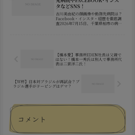
先病院やFACEBOOK･インス
タなどSNS！
古川美由紀の顔画像や勤務先病院は？
Facebook・インスタ・経歴を徹底調
査2026年7月15日、千葉県柏市の病院
で発生した患者死亡事件に新たな動き
がありました。千葉県警は、当時病院
で看護師として勤務していた古川美由
紀容疑者を殺人容疑で逮捕...
【橋本愛】事務所EDEN社長は父親で
はない！橋本一秀氏は別人で事務所代
表は二宮洋二氏！
【W杯】日本対ブラジルが再試合？ブ
ラジル選手がドーピングはデマ？
コメント