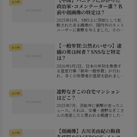
【中国】ハニトラにかかった
未分類
ます。この記事では、彼の経歴や...
政治家･コメンテーター誰？名
前や顔画像の特定は？
2025年11月、SNS上に突如として拡
散されたある画像が、国内外のネット
ユーザーに衝撃を与えました。その画
像には、中国外務省の記者会見場とさ
れる場面に、報道官らしき人物が登壇
し、「これ以上日本が内政に干渉する
【一般参賀:公然わいせつ】逮
未分類
なら、“ハニートラップにかかっ...
捕の男は何者？SNSなど特定
は？
2026年1月2日、日本の年初を象徴す
る皇室行事「新年一般参賀」が行わ
れ、多くの参賀者が皇居を訪れまし
た。例年通り、天皇皇后両陛下や皇族
方が宮殿長和殿のバルコニーからお姿
を見せ、国民との貴重なふれあいが実
遠野なぎこの自宅マンション
未分類
現する特別な一日。そんな厳かな時間
はどこ？
に...
2025年7月、芸能界に衝撃が走ったニ
ュース。それは、女優・遠野なぎこさ
んの急逝したと思われる報道でした。
▼関連記事【遠野なぎこ】1週間前に
連絡を取った逮捕された人物は誰？特
定は？【死因？】遠野なぎこが急逝？
【顔画像】古川美由紀の勤務
未分類
何があった(どうした)？【訃報:...