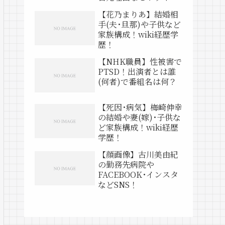
動画は？
【花乃まりあ】結婚相
手(夫･旦那)や子供など
家族構成！wiki経歴学
歴！
【NHK職員】性被害で
PTSD！出演者とは誰
(何者)で番組名は何？
【死因･病気】梅崎伸幸
の結婚や妻(嫁)･子供な
ど家族構成！wiki経歴
学歴！
【顔画像】古川美由紀
の勤務先病院や
FACEBOOK･インスタ
などSNS！