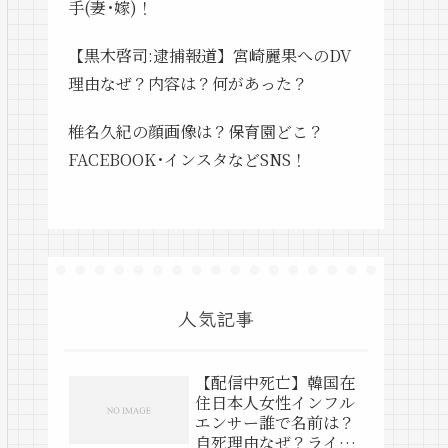
手(妻･嫁)！
【黒木啓司:逮捕報道】宮崎麗果へのDV
理由なぜ？内容は？何があった？
椎名久紀の顔画像は？保育園どこ？
FACEBOOK･インスタなどSNS！
人気記事
【配信中死亡】韓国在
住日本人女性インフル
エンサー誰で名前は？
自死理由なぜ？ライブ