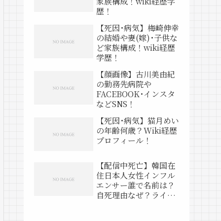
家族構成！wiki経歴学
歴！
【死因･病気】梅崎伸幸
の結婚や妻(嫁)･子供な
ど家族構成！wiki経歴
学歴！
【顔画像】古川美由紀
の勤務先病院や
FACEBOOK･インスタ
などSNS！
【死因･病気】猫月めい
の年齢何歳？Wiki経歴
プロフィール！
【配信中死亡】韓国在
住日本人女性インフル
エンサー誰で名前は？
自死理由なぜ？ライブ
動画は？