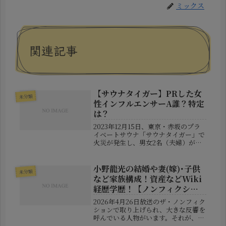
ミックス
関連記事
【サウナタイガー】PRした女
未分類
性インフルエンサーA誰？特定
は？
2023年12月15日、東京・赤坂のプラ
イベートサウナ「サウナタイガー」で
火災が発生し、男女2名（夫婦）が死
亡する事故が発生。この事件をめぐ
り、店舗の設備管理の不備（非常ボタ
ンの電源が2年前から入っていなかっ
小野龍光の結婚や妻(嫁)･子供
未分類
た、ドアノブの不具合など）が次々...
など家族構成！資産などWiki
経歴学歴！【ノンフィクショ
ン】
2026年4月26日放送のザ・ノンフィク
ションで取り上げられ、大きな反響を
呼んでいる人物がいます。それが、小
野龍光という名の僧侶です。しかし彼