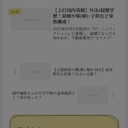
い得点力はもちろん、勝負どころで見
せる強気なプレーや冷静な表情も、多
【上打田内英樹】Wiki経歴学
未分類
くのファンを引きつけています。その
歴！結婚や嫁(嫁)･子供など家
一...
族構成！
2025年10月5日放送の『ザ・ノンフィ
クション』に登場し、話題となった人
物――それが、不動産業界で“カリスマ”と
称される 上打田内英樹（かみうった
ない・ひでき）さん です。一見穏やか
な紳士ながら、波乱万丈の半生を歩
み、警視庁勤務から不動産...
【上田綺世の妻(嫁)･馴れ初め】由布
菜月は何者？元カレは誰？
田中嶺臣さんが行方不明の温泉施設ど
こ？何があった？