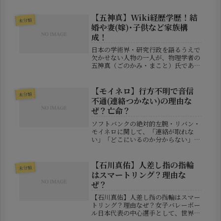
は、もともと一般的な僧侶とはまった
く異なる経歴を持っています。かつて
【五神真】Wiki経歴学歴！結
未分類
はIT業界で成功を収め、巨額の...
婚や妻(嫁)･子供など家族構
成！
日本の学術界・研究行政を語るうえで
欠かせない人物の一人が、物理学者の
五神真（ごのかみ・まこと）氏であ
る。東京大学総長を務めた後、現在は
理化学研究所の理事長として、日本の
基礎科学と研究戦略の最前線に立つ存
【モイネロ】行方不明で音信
未分類
在だ。本記事では、五神真氏の学歴・
不通(連絡つかない)の理由な
研究...
ぜ？亡命？
ソフトバンクの絶対的左腕・リバン・
モイネロに関して、「連絡が取れな
い」「どこにいるのか分からない」と
いった情報が拡散され、一部では“行
方不明”とまで言われる事態となって
います。しかし、関係者の発言を丁寧
【石川真佑】人差し指の指輪
未分類
に読み解くと、この騒動は事実とイメ
はスマートリング？理由な
ージ...
ぜ？
【石川真佑】人差し指の指輪はスマー
トリング？理由なぜ？女子バレーボー
ル日本代表の中心選手として、世界を
舞台に活躍している石川真佑選手。高