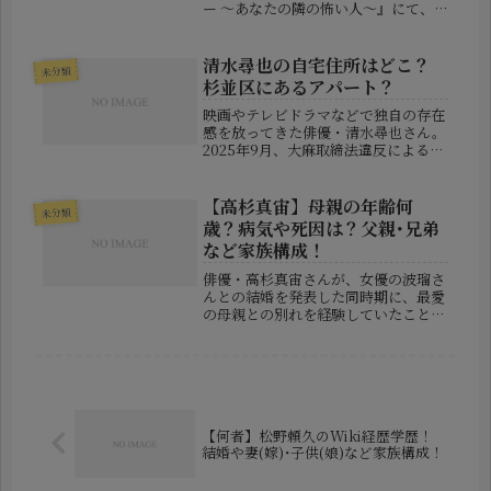
ー ～あなたの隣の怖い人～』にて、
お笑い芸人・ヒコロヒーさんが語った
エピソードが視聴者の心に強烈なイン
パクトを残しました。彼女が語ったの
清水尋也の自宅住所はどこ？
未分類
は、お化けよりもゾッとするような...
杉並区にあるアパート？
映画やテレビドラマなどで独自の存在
感を放ってきた俳優・清水尋也さん。
2025年9月、大麻取締法違反による逮
捕報道が出たことで、彼の私生活にも
注目が集まっています。特にネット上
で話題となったのが、**「清水尋也の
【高杉真宙】母親の年齢何
未分類
自宅はどこにあるのか？」**と...
歳？病気や死因は？父親･兄弟
など家族構成！
俳優・高杉真宙さんが、女優の波瑠さ
んとの結婚を発表した同時期に、最愛
の母親との別れを経験していたことが
明らかになり、多くのファンや関係者
の間で大きな話題となっています。こ
れまでも家族への深い愛情を公言して
きた高杉さんですが、今回の報道によ
っ...
【何者】松野頼久のWiki経歴学歴！
結婚や妻(嫁)･子供(娘)など家族構成！