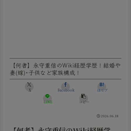
【何者】永守重信のWiki経歴学歴！結婚や
妻(嫁)･子供など家族構成！
X
Facebook
はてブ
LINE
コピー
2026.06.18
【何者】永守重信のWiki経歴学