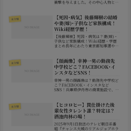
衝撃を与えました。その中心人物とし
て起訴されたのが内田梨瑚被告です。
事件の残虐性だけでなく、「どのよう
な環境で育った人物だったのか」「学
【死因･病気】後藤輝樹の結婚
未分類
生時代はどんな生活を送っていたの
や妻(嫁)･子供など家族構成！
か...
Wiki経歴学歴！
【後藤輝樹】死因・病気は？妻(嫁)・
子供など家族構成！Wiki経歴・学歴
まとめ長年にわたり東京都知事選や地
方選挙などへ積極的に立候補し、個性
的な政見放送や独自の政治活動で知ら
れた後藤輝樹さん。2026年6月29日、
【顔画像】幸神一男の勤務先
未分類
妻が管理するX（旧Twit...
中学校どこ？FACEBOOK･イ
ンスタなどSNS！
幸神一男の顔画像は？勤務先中学校ど
こ？FACEBOOK・インスタなど
SNS！兵庫県伊丹市の商業施設で、カ
メラ付きの眼鏡を使って女性の胸元を
撮影したとして、神戸市立中学校の教
諭・幸神一男容疑者が逮捕されまし
【ヒコロヒー】罠仕掛けた後
未分類
た。現役の中学校教員が盗撮事件で逮
輩女性タレント誰？特定は？
捕...
酒池肉林の場！
2025年9月1日放送のテレビ朝日系番
組『チャンス大城のリアルジョブホラ