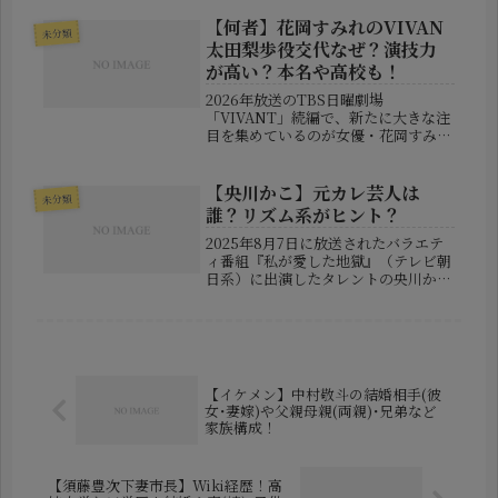
手・前田健太選手。そして、そのイベ
ントで思わぬ注目を浴びたのが、彼の
【何者】花岡すみれのVIVAN
未分類
妻である成嶋早穂（前田早穂）さん...
太田梨歩役交代なぜ？演技力
が高い？本名や高校も！
2026年放送のTBS日曜劇場
「VIVANT」続編で、新たに大きな注
目を集めているのが女優・花岡すみれ
さんです。前作で飯沼愛さんが演じた
人気キャラクター・太田梨歩（ブルー
ウォーカー）役を花岡さんが務めるこ
【央川かこ】元カレ芸人は
未分類
とが発表されると、SNSでは「花岡
誰？リズム系がヒント？
す...
2025年8月7日に放送されたバラエテ
ィ番組『私が愛した地獄』（テレビ朝
日系）に出演したタレントの央川かこ
さんが、過去に経験した“地獄の恋
愛”エピソードを赤裸々に語り、ネッ
トを中心に大きな反響を呼んでいま
す。その中でも特に注目されたのは、
か...
【イケメン】中村敬斗の結婚相手(彼
女･妻嫁)や父親母親(両親)･兄弟など
家族構成！
【須藤豊次下妻市長】Wiki経歴！高