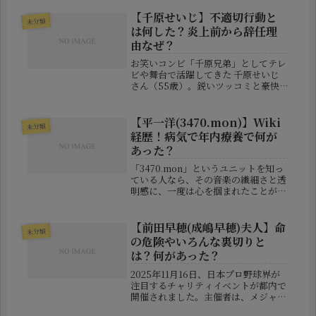
支え、確かな演奏力で支持されてきた
人物だけに、その死は非常に大きな喪
【千原せいじ】不適切行動と
未分類
失と言えるでしょう。本記事では、佐
は何した？炎上前から辞任理
藤...
由なぜ？
お笑いコンビ「千原兄弟」としてテレ
ビや舞台で活躍してきた 千原せいじ
さん（55歳）。鋭いツッコミと豪快
なキャラクターで知られていますが、
時に思ったことをストレートに口にす
る姿勢が賛否を呼び、炎上の常連とい
【平一洋(3470.mon)】Wiki
未分類
われることもあります。そんな彼が、
経歴！病気で年内療養で何が
2...
あった？
「3470.mon」というユニットを知っ
ている人なら、その音楽の繊細さと透
明感に、一度は心を掴まれたことがあ
るかもしれません。その中心にいたの
が、ボーカル・平一洋（たいら かず
ひろ）さんです。そんな彼が、「しば
【前田早穂(成嶋早穂)夫人】命
未分類
らくおやすみします」と年内の療...
の危険やいろんな裏切りと
は？何があった？
2025年11月16日、日本プロ野球界が
注目するチャリティイベントが都内で
開催されました。主催者は、メジャー
リーグでも実績を積み上げてきた投