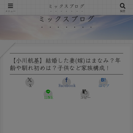
ミックスブログ
メニュー
検索
ミックスブログ
【小川航基】結婚した妻(嫁)はまなみ？年
齢や馴れ初めは？子供など家族構成！
X
Facebook
はてブ
LINE
コピー