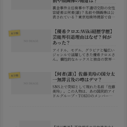
前や顔画像の報道は？
裏金事件主任検事や不適切交際の女性
容疑者は何者(誰)？名前や顔画像は公
表されている？東京地検特捜部で自民
党派閥の政治資金問題を担当した主任
検事が、過去に捜査対象だった女性と
私的な交際をしていたと報じられ、大
【優希クロエ:Wiki経歴学歴】
未分類
きな反響を呼んでいます。さらに、
芸能界引退理由はなぜ？何が
取...
あった？
アイドル、モデル、グラビアと幅広い
ジャンルで活躍してきた優希クロエさ
ん。個性的なルックスと独自の世界観
で注目されてきた彼女ですが、2025
年10月、芸能界からの引退を発表し、
ファンの間に衝撃が走りました。この
【何者(誰)】佐藤美玲の国分太
未分類
記事では、彼女のこれまでの芸能活...
一無罪言及の噂はデマ？
SNS上で突如として現れた名前「佐藤
美玲」。この人物は、あの国民的アイ
ドルグループ・TOKIOのメンバーで
ある国分太一さんに対して「無実であ
る」と主張する告発文を投稿し、一部
で話題を呼びました。しかし、こ
の“佐藤美玲”とは何者なのでしょう
か...