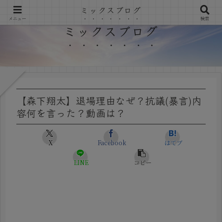
ミックスブログ
メニュー
検索
ミックスブログ
【森下翔太】退場理由なぜ？抗議(暴言)内
容何を言った？動画は？
X
Facebook
はてブ
LINE
コピー