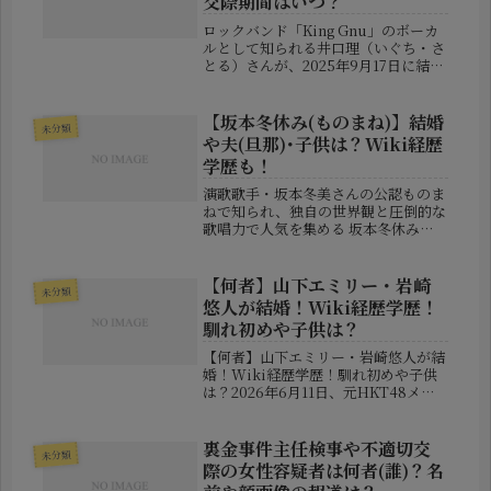
交際期間はいつ？
ロックバンド「King Gnu」のボーカ
ルとして知られる井口理（いぐち・さ
とる）さんが、2025年9月17日に結婚
したことを発表しました。このニュー
スは瞬く間に音楽ファンやメディアの
間で話題となり、SNSでも祝福の声が
【坂本冬休み(ものまね)】結婚
未分類
あふれました。お相手に...
や夫(旦那)･子供は？Wiki経歴
学歴も！
演歌歌手・坂本冬美さんの公認ものま
ねで知られ、独自の世界観と圧倒的な
歌唱力で人気を集める 坂本冬休み
（さかもと・ふゆやすみ）さん。「笑
いと感動を届けるモノマネの名手」と
して長年第一線で活躍していますが、
【何者】山下エミリー・岩崎
未分類
その素顔はあまり知られていません。
悠人が結婚！Wiki経歴学歴！
今回...
馴れ初めや子供は？
【何者】山下エミリー・岩崎悠人が結
婚！Wiki経歴学歴！馴れ初めや子供
は？2026年6月11日、元HKT48メン
バーとして活躍した山下エミリーさん
と、サッカー元日本代表でV・ファー
レン長崎所属の岩崎悠人選手が結婚を
裏金事件主任検事や不適切交
未分類
発表し、大きな話題となりま...
際の女性容疑者は何者(誰)？名