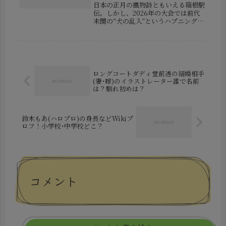
日本の正月の風物詩ともいえる箱根駅
伝。しかし、2026年の大会では前代
未聞の“犬の乱入”というハプニングが
発生し、SNSを中心に大きな話題とな
りました。選手の走行を妨げる事態に
も発展したこの出来事は、多くの視聴
者に驚きと怒りを与えただけでな...
ロングコートダディ堂前透の結婚相手
(妻･嫁)のイラストレーター誰で名前
は？馴れ初めは？
鈴木もあ(ハロプロ)の身長などWikiプ
ロフ！小学校･中学校どこ？
コメント