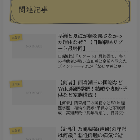
関連記事
早瀬と夏海が顔を戻さなかっ
未分類
た理由なぜ？【日曜劇場リブ
ート最終回】
日曜劇場『リブート』最終回で、多く
の視聴者が強い違和感と余韻を覚えた
ポイント——それが「なぜ早瀬と夏海
は元の顔に戻らなかったのか」という
選択だ。物語の設定上、顔を戻す手段
が存在していたにもかかわらず、彼ら
【何者】西森潮三の国籍など
未分類
はそれを実行しなかった。この“やら
Wiki経歴学歴！結婚や妻嫁･子
な...
供など家族構成！
【何者】西森潮三の国籍などWiki経
歴学歴！結婚や妻嫁･子供など家族構
成！高知県政で長年活躍し、日韓交流
の架け橋としても知られる西森潮三
（にしもりしおぞう）さん。近年は
「西森潮三とは何者？」「国籍は日本
【訃報】乃嶋架菜(声優)の年齢
未分類
なの？」「家族構成は？」といった検
は何歳？悪性肉腫の病気で逝
索が...