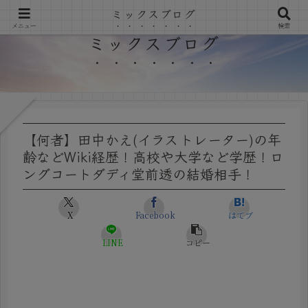
ミックスブログ
メニュー
検索
ミックスブログ
【何者】田中かえ(イラストレーター)の年
齢などWiki経歴！高校や大学など学歴！ロ
ングコートダディ堂前透の結婚相手！
X
Facebook
はてブ
LINE
コピー