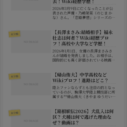
去！Wiki経歴学歴！
2026年3月9日に亡くなったことが公
表された声優・乃嶋架菜（のじま か
な）さん。「恋姫夢想」シリーズの曹
操（華琳）役をはじめ、多くのゲーム
作品で活躍し、長年にわたりファンか
ら親しまれてきました。訃報を受け
【長澤まさみ:結婚相手】福永
未分類
て、「結婚していたの？」「旦那や
壮志は何者？Wiki経歴プロ
子...
フ！高校や大学など学歴！
2026年1月1日、女優の長澤まさみさ
んが結婚を発表しました。お相手は、
国際的にも高く評価されている映画監
督の福永壮志（ふくなが たけし）さ
ん。その名前を初めて聞いたという人
も多いのではないでしょうか？日本で
【帰山侑大】中学高校など
未分類
はまだ知名度が高いとは言えません...
Wikiプロフ！進路はどこ？
陸上ファンならずとも注目の的となっ
ているのが、駒澤大学陸上競技部に所
属する**帰山侑大（きやま ゆうだい）
**選手。2025年の箱根駅伝や都道府
県対抗男子駅伝など、数々の大会で安
定したパフォーマンスを見せ、名実と
【箱根駅伝2026】犬乱入は何
未分類
もに“学生長距離界のホープ”...
区？犬種は何で逃げた理由な
ぜ？動画は？