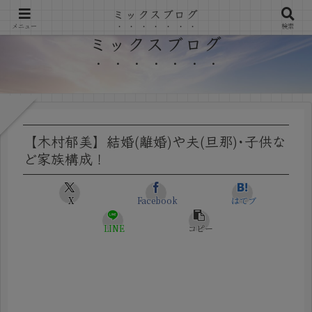
ミックスブログ
メニュー
検索
ミックスブログ
【木村郁美】結婚(離婚)や夫(旦那)･子供な
ど家族構成！
X
Facebook
はてブ
LINE
コピー