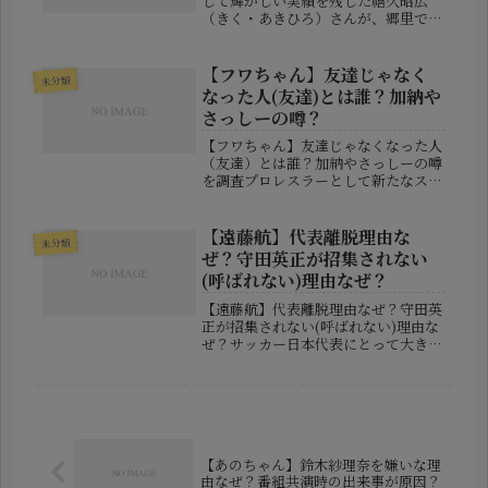
して輝かしい実績を残した禧久昭広
（きく・あきひろ）さんが、郷里であ
る鹿児島県内で逝去されました。享年
57歳。体調を崩して闘病していたこと
が報道されており、相撲関係者や教え
【フワちゃん】友達じゃなく
未分類
子たちからの追悼の声が相次いで...
なった人(友達)とは誰？加納や
さっしーの噂？
【フワちゃん】友達じゃなくなった人
（友達）とは誰？加納やさっしーの噂
を調査プロレスラーとして新たなスタ
ートを切ったフワちゃんが、ABEMA
の番組で活動休止中の胸の内を語り、
大きな反響を呼んでいます。2026年7
【遠藤航】代表離脱理由な
未分類
月17日配信の「ダマってられな...
ぜ？守田英正が招集されない
(呼ばれない)理由なぜ？
【遠藤航】代表離脱理由なぜ？守田英
正が招集されない(呼ばれない)理由な
ぜ？サッカー日本代表にとって大きな
衝撃が走りました。北中米ワールドカ
ップを目前に控えたタイミングで、キ
ャプテンとしてチームを支えてきた遠
藤航選手の代表離脱が発表されたの
で...
【あのちゃん】鈴木紗理奈を嫌いな理
由なぜ？番組共演時の出来事が原因？