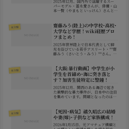
2025年12月、国内外で活躍するスー
パーモデル・冨永愛さんが、俳優・山
本一賢（やまもと いっけん）さんと
の間に新たな命を授かったと発表し、
SNSを中心に大きな話題を呼びまし
た。「誰？」「何者なの？」という声
齋藤みう(陸上)の中学校･高校･
未分類
も多数上がった山本さんですが、実...
大学など学歴！wiki経歴プロ
フまとめ！
2025年世界陸上で日本代表として脚
光を浴びている若手アスリート・**齋
藤みう（さいとう・みう）**さん。女
子3000m障害という過酷な種目に挑
み続ける彼女は、今や国内トップクラ
スの実力を誇る存在として注目されて
【大阪:暴行動画】中学生が小
未分類
います。本記事では、齋藤みう...
学生を首締め･海に突き落と
す？加害生徒特定に警鐘！
2025年12月、関西のある海辺で起き
た衝撃的な暴力事件が、日本中の注目
を集めています。問題となったのは、
中学生の少年らが小学生に対して危険
な暴行行為を働き、さらにその様子を
動画として撮影・投稿していたという
【死因･病気】禧久昭広の結婚
未分類
出来事。動画の中では、小学生と見...
や妻(嫁)･子供など家族構成！
2026年1月15日、元アマチュア横綱と