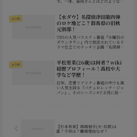
す。一体、富岡さんとはどのような人
物なのでしょうか？本記事でまとめま
した。富岡真史のWiki経歴プロフィ
ール！富岡さんのプロフィールです。
【水ダウ】名探偵津田第四弾
未分類
名前：富岡真史（とみおか まさし）
のロケ地どこ？群馬県の旧秋
芸...
元別邸！
TBSの人気バラエティ番組『水曜日の
ダウンタウン』内で放送されているド
ラマ仕立てのドッキリ企画「名探偵津
田」シリーズ。その第4作が2025年12
月に放送され、SNSやネット上で大き
な反響を呼びました。今回のストーリ
平松里菜(26歳)は何者？wiki
未分類
ーの舞台となったロケ地が、...
経歴プロフィール！高校や大
学など学歴！
近年、恋愛リアリティ番組の中でも高
い人気を誇る『バチェロレッテ・ジャ
パン』。そのシーズン4で主役に抜擢
されたのが、モデルとして活動する平
松里菜さんです。突如として注目を集
めた彼女ですが、「どんな経歴の持ち
主なのか」「どこで育ち、何をしてき
た...
【杉本有美】再婚相手(夫･旦那)は
誰？子供は？離婚理由なぜ？