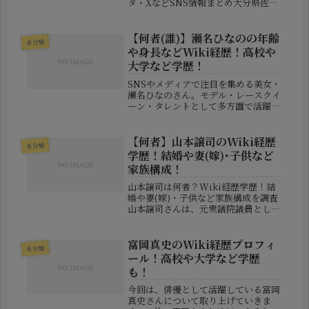
タ・XなどSNS情報まとめ大分県佐伯
市で発生した無差別とみられる刺傷事
件が全国に大きな衝撃を与えていま
す。事件では、高校生を含む男女4人
【何者(誰)】瀬名ひなのの年齢
未分類
が刃物で襲われ、2人が重傷を負...
や身長などWiki経歴！高校や
大学など学歴！
SNSやメディアで注目を集める美女・
瀬名ひなのさん。モデル・レースクイ
ーン・タレントとして多方面で活躍す
る彼女に対し、「何者？」「どんな経
歴の人？」「英語が得意って本当？」
と気になる声が増えています。この記
【何者】山本譲司のWiki経歴
未分類
事では、彼女の年齢・身長・学歴
学歴！結婚や妻(嫁)･子供など
（高...
家族構成！
山本譲司は何者？Wiki経歴学歴！結
婚や妻(嫁)・子供など家族構成を調査
山本譲司さんは、元衆議院議員として
知られる一方で、自身の服役経験を公
表し、その後は刑務所改革や更生支援
に取り組む作家・社会活動家としても
富岡真史のWiki経歴プロフィ
未分類
活躍しています。近年はテレビ番組...
ール！高校や大学など学歴
も！
今回は、俳優として活躍している富岡
真史さんについて取り上げていきま