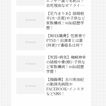
エンサー誰で名前は？
自死理由なぜ？ライブ
動画は？
【花乃まりあ】結婚相
手(夫･旦那)や子供など
家族構成！wiki経歴学
歴！
【NHK職員】性被害で
PTSD！出演者とは誰
(何者)で番組名は何？
【死因･病気】梅崎伸幸
の結婚や妻(嫁)･子供な
ど家族構成！wiki経歴
学歴！
【顔画像】古川美由紀
の勤務先病院や
FACEBOOK･インスタ
などSNS！