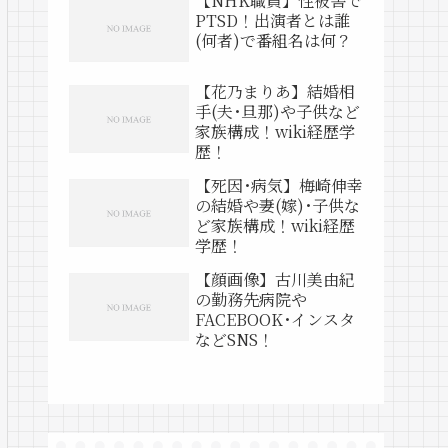
【NHK職員】性被害で
PTSD！出演者とは誰
(何者)で番組名は何？
【花乃まりあ】結婚相
手(夫･旦那)や子供など
家族構成！wiki経歴学
歴！
【死因･病気】梅崎伸幸
の結婚や妻(嫁)･子供な
ど家族構成！wiki経歴
学歴！
【顔画像】古川美由紀
の勤務先病院や
FACEBOOK･インスタ
などSNS！