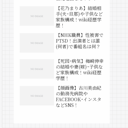
動画は？
【花乃まりあ】結婚相
手(夫･旦那)や子供など
家族構成！wiki経歴学
歴！
【NHK職員】性被害で
PTSD！出演者とは誰
(何者)で番組名は何？
【死因･病気】梅崎伸幸
の結婚や妻(嫁)･子供な
ど家族構成！wiki経歴
学歴！
【顔画像】古川美由紀
の勤務先病院や
FACEBOOK･インスタ
などSNS！