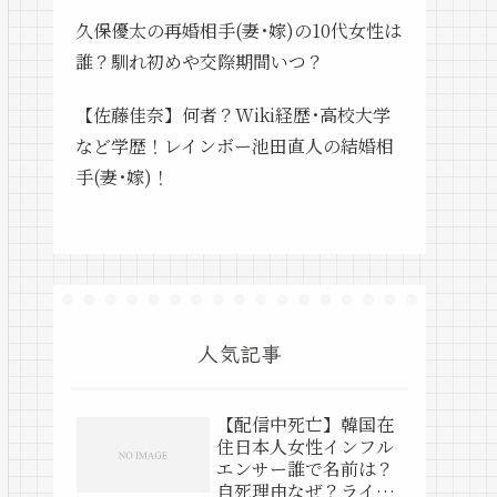
久保優太の再婚相手(妻･嫁)の10代女性は
誰？馴れ初めや交際期間いつ？
【佐藤佳奈】何者？Wiki経歴･高校大学
など学歴！レインボー池田直人の結婚相
手(妻･嫁)！
人気記事
【配信中死亡】韓国在
住日本人女性インフル
エンサー誰で名前は？
自死理由なぜ？ライブ