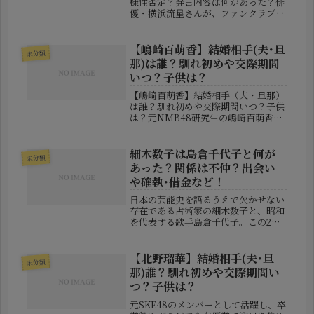
様性否定？発言内容は何があった？俳
優・横浜流星さんが、ファンクラブ限
定のライブ配信で語った内容がSNS上
で拡散され、大きな話題となっていま
す。特に「BL」や「多様性」という
【嶋崎百萌香】結婚相手(夫･旦
未分類
言葉を含む発言が一部だけ切り取ら
那)は誰？馴れ初めや交際期間
れ...
いつ？子供は？
【嶋崎百萌香】結婚相手（夫・旦那）
は誰？馴れ初めや交際期間いつ？子供
は？元NMB48研究生の嶋崎百萌香さ
んが、2026年7月21日に自身のXを更
新し、結婚していたことを明らかにし
ました。投稿には結婚式で撮影された
細木数子は島倉千代子と何が
未分類
写真も添えられており、久しぶ...
あった？関係は不仲？出会い
や確執･借金など！
日本の芸能史を語るうえで欠かせない
存在である占術家の細木数子と、昭和
を代表する歌手島倉千代子。この2人
の関係については、「恩人と依頼人」
「ビジネスパートナー」など様々な見
方がある一方で、「確執があったので
【北野瑠華】結婚相手(夫･旦
未分類
は？」という声も少なくありません。
那)誰？馴れ初めや交際期間い
本...
つ？子供は？
元SKE48のメンバーとして活躍し、卒