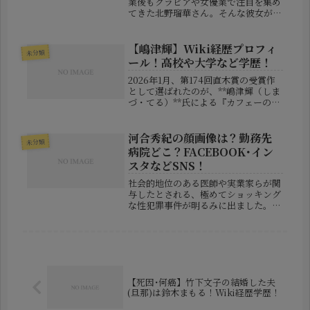
業後もグラビアや女優業で注目を集め
てきた北野瑠華さん。そんな彼女が結
婚を発表し、大きな話題となっていま
す。さらに、同時に所属事務所の退所
も報告されたことで、「結婚相手はど
【嶋津輝】Wiki経歴プロフィ
未分類
んな人？」「なぜ今発表？」「交際...
ール！高校や大学など学歴！
2026年1月、第174回直木賞の受賞作
として選ばれたのが、**嶋津輝（しま
づ・てる）**氏による『カフェーの帰
り道』。それまで文壇において一定の
評価を受けてきた嶋津氏は、この作品
で遂に直木賞という大きな舞台に立つ
河合秀紀の顔画像は？勤務先
未分類
ことになりました。驚くべき...
病院どこ？FACEBOOK･イン
スタなどSNS！
社会的地位のある医師や実業家らが関
与したとされる、極めてショッキング
な性犯罪事件が明るみに出ました。東
京都文京区内の宿泊施設において、酒
に酔ってまともな判断や抵抗ができな
い状態に陥っていた10代の少女に対
し、集団で性的暴行を加えたとして、
警...
【死因･何癌】竹下文子の結婚した夫
(旦那)は鈴木まもる！Wiki経歴学歴！