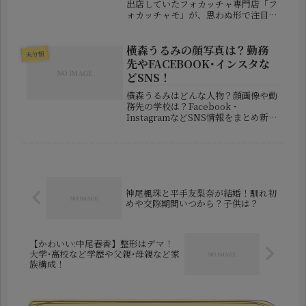
出店していたフォカッチャ専門店「フ
ォカッチャモ」が、思わぬ形で注目を
集めています。きっかけとなったの
は、SNSに投稿された1本の動画でし
た。その内容が「衛生的に問題がある
横森うるみの顔写真は？勤務
未分類
のではないか」と指摘され、瞬く間に
先やFACEBOOK･インスタな
拡...
どSNS！
横森うるみはどんな人物？顔画像や勤
務先の学校は？Facebook・
InstagramなどSNS情報をまとめ新潟
県内の公立学校に勤務していた臨時的
任用職員の横森うるみ容疑者（24）
が、山梨県内に住む16歳未満の少年に
対し、SNSを通じて面会を...
神尾楓珠と平手友梨奈が結婚！馴れ初
めや交際期間いつから？子供は？
【かわいい:中尾春香】整形はデマ！
大学･高校など学歴や父親･母親など家
族構成！