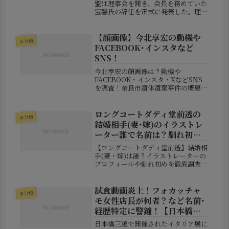
盟は理事会を開き、会長を務めていた
宝馨氏の辞任を正式に発表した。理由
は「一身上の都合」と説明されたが、
その裏側には通常とは異なる経緯が存
在している。本記事では、発表内容を
【顔画像】今北享宏の動機や
未分類
整理しながら、今回の辞任劇の本...
FACEBOOK･インスタなど
SNS！
今北享宏の顔画像は？動機や
FACEBOOK・インスタ・XなどSNS
を調査！奈良市遺体遺棄事件の概要ま
とめ奈良県奈良市の山中で女性2人の
遺体が見つかった事件は、関西だけで
なく全国にも大きな衝撃を与えまし
ロングコートダディ堂前透の
未分類
た。警察は死体遺棄の疑いで、奈良市
結婚相手(妻･嫁)のイラストレ
に住む...
ーター誰で名前は？馴れ初め
は？
【ロングコートダディ堂前透】結婚相
手(妻・嫁)は誰？イラストレーターの
プロフィールや馴れ初めを徹底調査お
笑いコンビ「ロングコートダディ」の
堂前透さんが結婚を発表し、お笑いフ
ァンの間で大きな話題となっていま
試食動画炎上！フォカッチャ
未分類
す。これまで恋愛やプライベートにつ
モ女性店長が何者？など名前･
い...
経歴特定に警鐘！【日本橋三
越イタリア展】
日本橋三越で開催されたイタリア展に