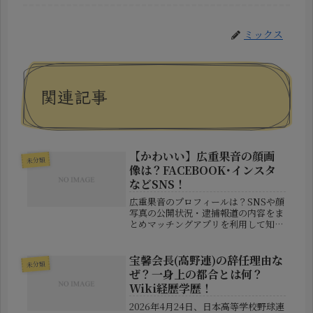
ミックス
関連記事
【かわいい】広重果音の顔画
未分類
像は？FACEBOOK･インスタ
などSNS！
広重果音のプロフィールは？SNSや顔
写真の公開状況・逮捕報道の内容をま
とめマッチングアプリを利用して知り
合った男性から現金をだまし取ったと
して、22歳の会社員・広重果音容疑者
が逮捕されたというニュースが報じら
宝馨会長(高野連)の辞任理由な
未分類
れました。近年はマッチングアプリ...
ぜ？一身上の都合とは何？
Wiki経歴学歴！
2026年4月24日、日本高等学校野球連