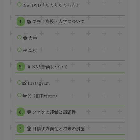
2nd DVD『たまりたまらん』
📚 学歴：高校・大学について
🎓 大学
🎒 高校
📱 SNS活動について
📸 Instagram
🐦 X（旧Twitter）
💬 ファンの評価と話題性
🏆 目指す方向性と将来の展望