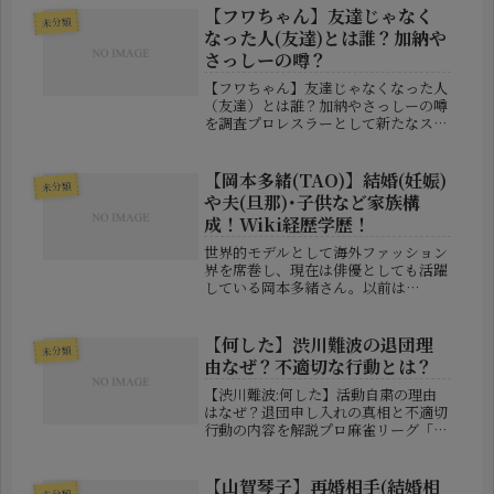
が逮捕されたというニュースが報じら
【フワちゃん】友達じゃなく
未分類
れました。近年はマッチングアプリ...
なった人(友達)とは誰？加納や
さっしーの噂？
【フワちゃん】友達じゃなくなった人
（友達）とは誰？加納やさっしーの噂
を調査プロレスラーとして新たなスタ
ートを切ったフワちゃんが、ABEMA
の番組で活動休止中の胸の内を語り、
大きな反響を呼んでいます。2026年7
【岡本多緒(TAO)】結婚(妊娠)
未分類
月17日配信の「ダマってられな...
や夫(旦那)･子供など家族構
成！Wiki経歴学歴！
世界的モデルとして海外ファッション
界を席巻し、現在は俳優としても活躍
している岡本多緒さん。以前は
「TAO」名義で活動し、日本人モデル
として世界トップクラスの人気を誇り
ました。そんな岡本多緒さんが、カン
【何した】渋川難波の退団理
未分類
ヌ国際映画祭で妊娠を公表したことで
由なぜ？不適切な行動とは？
再び注...
【渋川難波:何した】活動自粛の理由
はなぜ？退団申し入れの真相と不適切
行動の内容を解説プロ麻雀リーグ「M
リーグ」で活躍するKADOKAWAサク
ラナイツ所属の渋川難波選手が、突然
の活動自粛を発表し大きな波紋を呼ん
【山賀琴子】再婚相手(結婚相
未分類