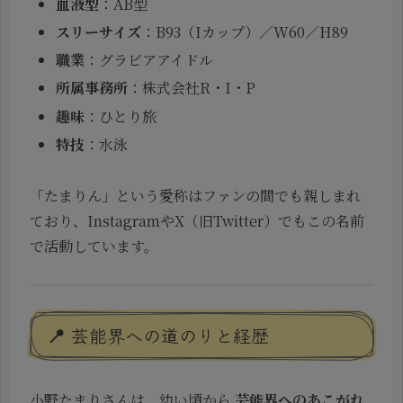
血液型
：AB型
スリーサイズ
：B93（Iカップ）／W60／H89
職業
：グラビアアイドル
所属事務所
：株式会社R・I・P
趣味
：ひとり旅
特技
：水泳
「たまりん」という愛称はファンの間でも親しまれ
ており、InstagramやX（旧Twitter）でもこの名前
で活動しています。
📍 芸能界への道のりと経歴
小野たまりさんは、幼い頃から
芸能界へのあこがれ