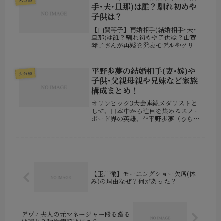
でいます。麻雀プロとして高い実績...
手･夫･旦那)は誰？馴れ初めや
子供は？
【山賀琴子】再婚相手(結婚相手･夫･
旦那)は誰？馴れ初めや子供は？山賀
琴子さんが再婚を発表モデルやクリエ
イティブディレクターとして活躍する
山賀琴子さんが、再婚を発表し注目を
集めています。山賀琴子さんは2026
平野歩夢の結婚相手(妻･嫁)や
未分類
年6月27日、自身のInstag...
子供･父親母親や兄妹など家族
構成まとめ！
オリンピック3大会連続メダリストと
して、日本中から注目を集めるスノー
ボード界の英雄、**平野歩夢（ひらの
あゆむ）**さん。競技の枠を超えた存
在感を持つ彼の活躍は、スポーツファ
ンのみならず、あらゆる世代に勇気と
感動を与えてきました。そんな彼...
【玉川徹】モーニングショー欠席(休
み)の理由なぜ？何があった？
デヴィ夫人の元マネージャー殴る蹴る