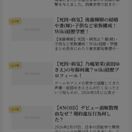
撃を与えました。西東京市で起きた母
子4人の死亡事件と、関係者の一人と
される野村由佳さんが契約していた練
馬区のマンションで発見された男性遺
【死因･病気】後藤輝樹の結婚
未分類
体――この2件は、単なる偶然で...
や妻(嫁)･子供など家族構成！
Wiki経歴学歴！
【後藤輝樹】死因・病気は？妻(嫁)・
子供など家族構成！Wiki経歴・学歴
まとめ長年にわたり東京都知事選や地
方選挙などへ積極的に立候補し、個性
的な政見放送や独自の政治活動で知ら
れた後藤輝樹さん。2026年6月29日、
【死因･病気】乃嶋架菜(前田ゆ
未分類
妻が管理するX（旧Twit...
きえ)の年齢何歳？wiki経歴プ
ロフィール！
ゲームやアニメの世界で活躍してきた
声優・前田ゆきえさんが亡くなったと
いう知らせが、2026年3月に公表され
ました。長年にわたり声優として活動
してきた人物であり、突然の訃報は多
くのファンや関係者に衝撃を与えてい
【#NOID】デビュー前解散理
未分類
ます。またインターネット上では、...
由なぜ？規約違反行為何し
た？
2026年2月19日、日本の芸能界で異例
のニュースが飛び込んできました。こ