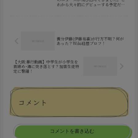
れから大々的にデビューする予定だっ
た新アイドルグループ、「#NOID」
がデビュー前に解散を発表したので
す。本来であれば、新しいプロジェク
トとして勢いよく動き出すタイミ...
養分伊藤(伊藤祐喜)が行方不明？何が
あった？Wiki経歴プロフ！
【大阪:暴行動画】中学生が小学生を
首締め･海に突き落とす？加害生徒特
定に警鐘！
コメント
コメントを書き込む