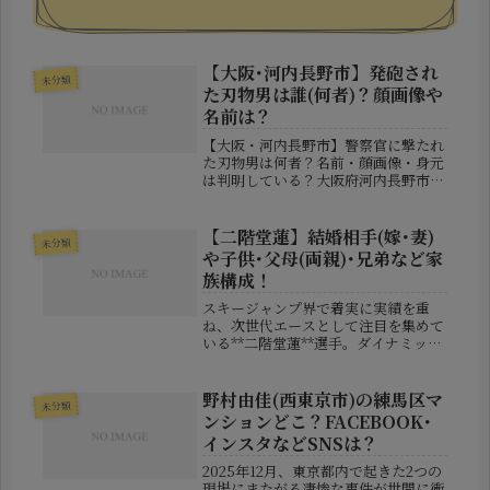
【大阪･河内長野市】発砲され
未分類
た刃物男は誰(何者)？顔画像や
名前は？
【大阪・河内長野市】警察官に撃たれ
た刃物男は何者？名前・顔画像・身元
は判明している？大阪府河内長野市で
発生した警察官による発砲事案が、大
きな注目を集めています。現場では刃
物を持った男性が警察官に向かってき
【二階堂蓮】結婚相手(嫁･妻)
未分類
たため、警察官が威嚇射撃を行った
や子供･父母(両親)･兄弟など家
後、...
族構成！
スキージャンプ界で着実に実績を重
ね、次世代エースとして注目を集めて
いる**二階堂蓮**選手。ダイナミック
な飛躍と安定感のあるジャンプで国内
外の大会に出場し、その名を広めてい
ます。競技での活躍が増えるにつれ、
野村由佳(西東京市)の練馬区マ
未分類
プライベート、とりわけ「結婚して
ンションどこ？FACEBOOK･
い...
インスタなどSNSは？
2025年12月、東京都内で起きた2つの
現場にまたがる凄惨な事件が世間に衝