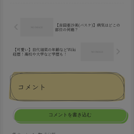
組『パリコレ学』に出演し、一躍話題
となった彼女は、今では国内外のファ
ッションシーンで活躍する存在へと...
【吉田亜沙美(バスケ)】病気はどこの
部位の何癌？
【可愛い】目代結菜の年齢などWiki
経歴！高校や大学など学歴も！
コメント
コメントを書き込む