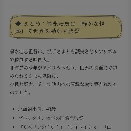
◆ まとめ：福永壮志は「静かな情
熱」で世界を動かす監督
福永壮志監督は、派手さよりも
誠実さとリアリズム
で勝負する映画人
。
北海道の少年がアメリカへ渡り、世界の映画祭で認
められるまでの軌跡は、
挑戦と努力、そして映画への真摯な愛で築かれたも
のでした。
北海道出身、43歳
ブルックリン校卒の国際派監督
『リベリアの白い血』『アイヌモシㇼ』『山