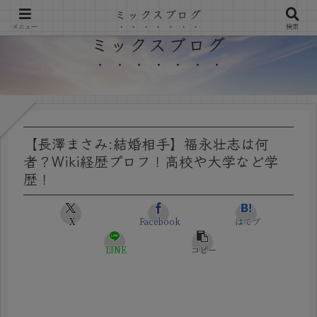
ミックスブログ
メニュー
検索
ミックスブログ
【長澤まさみ:結婚相手】福永壮志は何
者？Wiki経歴プロフ！高校や大学など学
歴！
X
Facebook
はてブ
LINE
コピー