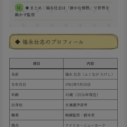
◆ まとめ：福永壮志は「静かな情熱」で世界を
動かす監督
◆ 福永壮志のプロフィール
項目
内容
名前
福永 壮志（ふくなが たけし）
生年月日
1982年9月10日
年齢
43歳（2026年現在）
出身地
北海道伊達市
職業
映画監督・脚本家
拠点
アメリカ・ニューヨーク