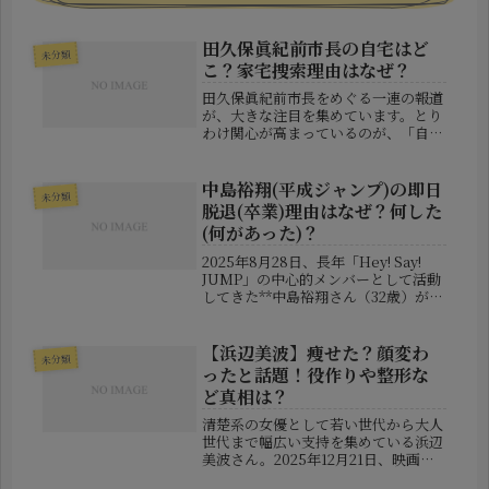
田久保眞紀前市長の自宅はど
未分類
こ？家宅捜索理由はなぜ？
田久保眞紀前市長をめぐる一連の報道
が、大きな注目を集めています。とり
わけ関心が高まっているのが、「自宅
はどこにあるのか」という点と、「な
ぜ家宅捜索が行われたのか」という理
由です。本記事では、現在までに報じ
中島裕翔(平成ジャンプ)の即日
未分類
られている情報をもとに、事実関係を
脱退(卒業)理由はなぜ？何した
整...
(何があった)？
2025年8月28日、長年「Hey! Say!
JUMP」の中心的メンバーとして活動
してきた**中島裕翔さん（32歳）が、
まさかの“即日グループ卒業”**という
驚きの発表を行いました。この突然の
決断は、多くのファンや業界関係者に
【浜辺美波】痩せた？顔変わ
未分類
とって衝撃で...
ったと話題！役作りや整形な
ど真相は？
清楚系の女優として若い世代から大人
世代まで幅広い支持を集めている浜辺
美波さん。2025年12月21日、映画
『ほどなく、お別れです』の公式イン