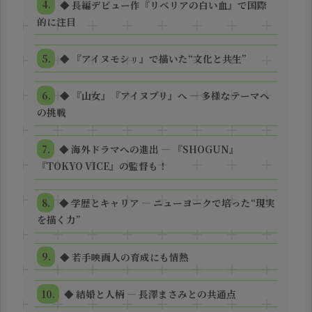
◆ 長編デビュー作『リベリアの白い血』で国際
的に注目
◆ 『アイヌモシㇼ』で描いた“文化と共生”
◆ 『山女』『アイヌプリ』へ ― 多様なテーマへ
の挑戦
◆ 海外ドラマへの進出 ― 『SHOGUN』
『TOKYO VICE』の監督も！
◆ 学歴とキャリア ― ニューヨークで培った“現実
を描く力”
◆ 若手映画人の育成にも情熱
◆ 結婚と人柄 ― 長澤まさみとの共通点