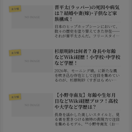
スタグラムに登場した際の彼女の姿
が、「あまりに痩せた」「顔の印象が
晋平太(ラッパー)の死因や病気
未分類
違う」「別人のよう」と大きな話題
は？結婚や妻(嫁)･子供など家
に...
族構成！
日本のヒップホップシーンにおいて、
数々の歴史を塗り替えてきた存在──
それが晋平太さんだ。フリースタイル
バトルの第一人者として知られた彼
が、2025年11月、42歳という若さで
永眠したというニュースは、日本中の
杉原明紗は何者？身長や年齢
未分類
ファンや関係者に大きな衝撃を与え...
などWiki経歴！小学校･中学校
など学歴！
2026年、モーニング娘。に新たな風
を吹き込む存在として注目を集めてい
るのが、杉原明紗（すぎはら めい
さ）さんです。突然の加入発表に驚い
た人も多いと思いますが、「どんな経
歴なの？」「まだ若いけど実力は？」
【小野寺南友】年齢や生年月
未分類
と気になっている方も多いのではない
日などWiki経歴プロフ！高校
で...
や大学など学歴は？
長身を活かした美しいスタイルと、見
る者を惹きつける独特の表現力で注目
を集めるモデル、**小野寺南友（おの
でら みゆ）**さん。かつてテレビ番