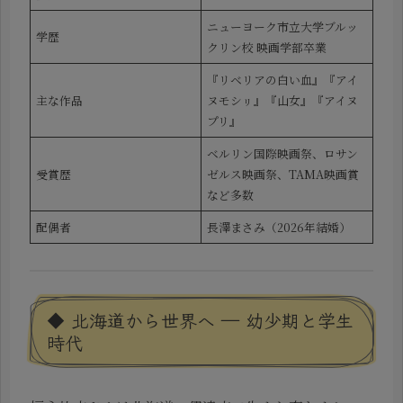
ニューヨーク市立大学ブルッ
学歴
クリン校 映画学部卒業
『リベリアの白い血』『アイ
主な作品
ヌモシㇼ』『山女』『アイヌ
プリ』
ベルリン国際映画祭、ロサン
受賞歴
ゼルス映画祭、TAMA映画賞
など多数
配偶者
長澤まさみ（2026年結婚）
◆ 北海道から世界へ ― 幼少期と学生
時代