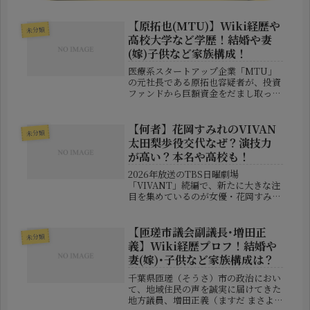
【原拓也(MTU)】Wiki経歴や
未分類
高校大学など学歴！結婚や妻
(嫁)子供など家族構成！
医療系スタートアップ企業「MTU」
の元社長である原拓也容疑者が、投資
ファンドから巨額資金をだまし取った
疑いで逮捕されたことで、大きな注目
を集めています。報道によると、原容
疑者は医療機関向けクラウドサービス
【何者】花岡すみれのVIVAN
未分類
の売上や導入実績について虚偽説明を
太田梨歩役交代なぜ？演技力
行...
が高い？本名や高校も！
2026年放送のTBS日曜劇場
「VIVANT」続編で、新たに大きな注
目を集めているのが女優・花岡すみれ
さんです。前作で飯沼愛さんが演じた
人気キャラクター・太田梨歩（ブルー
ウォーカー）役を花岡さんが務めるこ
【匝瑳市議会副議長･増田正
未分類
とが発表されると、SNSでは「花岡
義】Wiki経歴プロフ！結婚や
す...
妻(嫁)･子供など家族構成は？
千葉県匝瑳（そうさ）市の政治におい
て、地域住民の声を誠実に届けてきた
地方議員、増田正義（ますだ まさよ