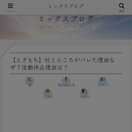
ミックスブログ
メニュー
検索
ミックスブログ
【とぎもち】吐くところがバレた理由な
ぜ？活動休止理由は？
X
Facebook
はてブ
LINE
コピー