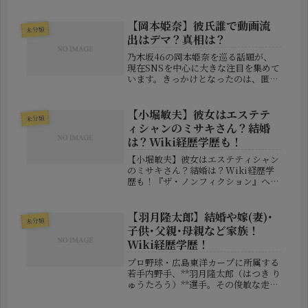
し）氏。現在は匝瑳市議会の副議長を
務めており、市政の舵取り役として存
在感を示しています。今回は、そんな
【岡本姫奈】彼氏誰で動画流
未分類
増田氏について、議員としての経歴・
出はデマ？真相は？
役...
乃木坂46の岡本姫奈を巡る話題が、
現在SNSを中心に大きな注目を集めて
います。きっかけとなったのは、匿名
アカウントによって投稿された“男性
との親密写真”でした。さらにその
後、「動画まで流出している」という
【小堀敏夫】彼女はエステテ
未分類
情報が拡散され、X（旧Twitter...
ィシャンのミサキさん？結婚
は？Wiki経歴学歴も！
【小堀敏夫】彼女はエステティシャン
のミサキさん？結婚は？Wiki経歴学
歴も！『ザ・ノンフィクション』への
出演をきっかけに、再び大きな注目を
集めているお笑い芸人・小堀敏夫さ
ん。破天荒な生活ぶりや、何かを始め
【羽月隆太郎】結婚や嫁(妻)･
未分類
ても長続きしない姿が放送され、「ク
子供･父親･母親など家族！
ズ...
Wiki経歴学歴！
プロ野球・広島東洋カープに所属する
若手内野手、**羽月隆太郎（はつき り
ゅうたろう）**選手。その俊敏な走塁
とユーティリティな守備力で注目され
る一方、プライベートではどのような