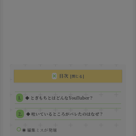
目次
◆ とぎもちとはどんなYouTuber？
◆ 吐いているところがバレたのはなぜ？
◉ 編集ミスが発端