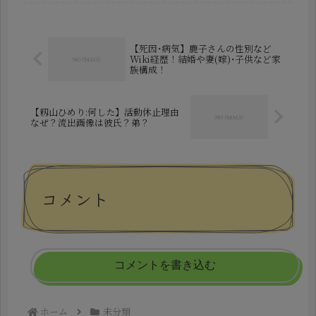
家族背景や生活を送っているのでしょ
うか。今回は彼の結婚状況・妻や...
【死因･病気】鹿子さんの性別など
Wiki経歴！結婚や妻(嫁)･子供など家
族構成！
【籾山ひめり:何した】活動休止理由
なぜ？流出画像は彼氏？弟？
コメント
コメントを書き込む
ホーム
未分類