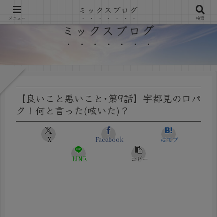
ミックスブログ
メニュー
検索
ミックスブログ
【良いこと悪いこと･第9話】宇都見の口パ
ク！何と言った(呟いた)？
X
Facebook
はてブ
LINE
コピー