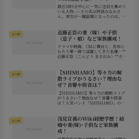
最近SNSを中心に一気に注目を集めて
いる人物——その名は阿波みなみさ
ん。彼女が一躍話題となったのは、
「握手会を開催したが来場者ゼロ人」
という投稿が拡散されたことがきっか
けでした。“痛々しい”という声もある
近藤正臣の妻（嫁）や子供
未分類
一方で、「むしろ正直で好感が持て
（息子・娘）など家族構成！
る」...
ドラマや映画、CMに舞台と、長年に
わたり第一線で活躍してきた名優・**
近藤正臣（こんどう まさおみ）**さ
ん。端正な顔立ちと存在感のある演技
で「二枚目俳優」として名を馳せた一
方で、最近ではコミカルな役柄もこな
【SHISHAMO】等々力の解
未分類
し、幅広い世代に親しまれています...
散ライブがうるさい？理由な
ぜ？音響や防音は？
【SHISHAMO】等々力の解散ライブ
がうるさい？理由なぜ？音響や防音
は？人気バンド「SHISHAMO」の解
散ライブが神奈川県川崎市の等々力エ
リアで開催され、多くのファンが最後
のステージを見届けるために集まりま
浅見宣義のWiki経歴学歴！結
未分類
した。一方で、ライブ会場周辺だ...
婚や妻(嫁)･子供など家族構
成！