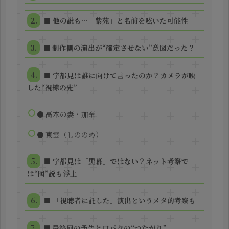
■ 他の説も…「紫苑」と名前を呟いた可能性
■ 制作側の演出が“確定させない”意図だった？
■ 宇都見は誰に向けて言ったのか？カメラが映
した“視線の先”
● 高木の妻・加奈
● 東雲（しののめ）
■ 宇都見は「黒幕」ではない？ネット考察で
は“囮”説も浮上
■ 「視聴者に託した」演出というメタ的考察も
■ 最終回の予告と口パクの“つながり”