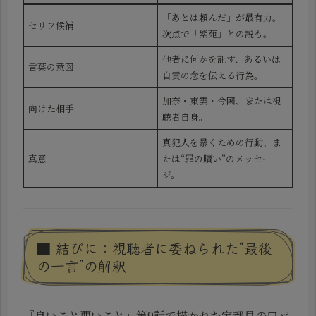
「あとは頼んだ」が最有力。
セリフ候補
次点で「紫苑」との説も。
他者に何かを託す、あるいは
言葉の意図
自責の念を伝える行為。
加奈・東雲・今國、または視
向けた相手
聴者自身。
真犯人を暴くための行動、ま
真意
たは“罪の贖い”のメッセー
ジ。
■ 結びに：視聴者に委ねられた“最後
の一言”の解釈
『良いこと悪いこと』第9話で描かれた宇都見の口パ