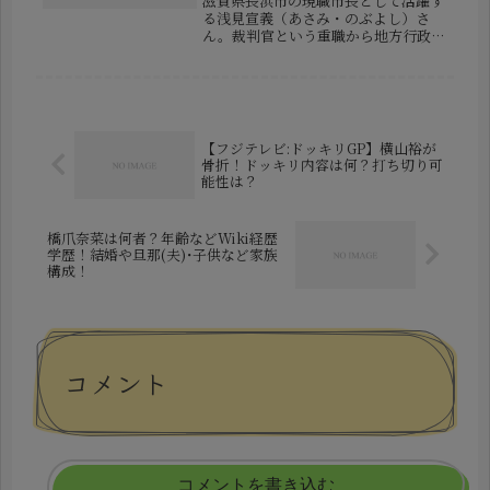
滋賀県長浜市の現職市長として活躍す
る浅見宣義（あさみ・のぶよし）さ
ん。裁判官という重職から地方行政の
リーダーへと転身した、異色のキャリ
アの持ち主です。今回は、浅見氏の人
物像に焦点を当て、これまでの経歴、
学歴、家庭にまつわる情報、そして長
浜市...
【フジテレビ:ドッキリGP】横山裕が
骨折！ドッキリ内容は何？打ち切り可
能性は？
橋爪奈菜は何者？年齢などWiki経歴
学歴！結婚や旦那(夫)･子供など家族
構成！
コメント
コメントを書き込む