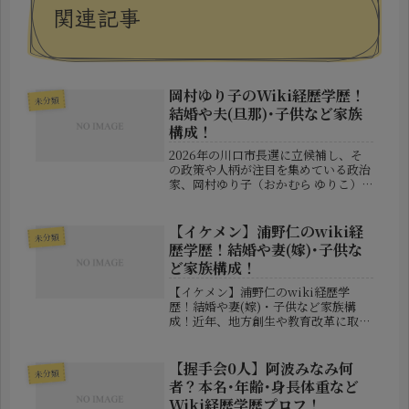
関連記事
岡村ゆり子のWiki経歴学歴！
未分類
結婚や夫(旦那)･子供など家族
構成！
2026年の川口市長選に立候補し、そ
の政策や人柄が注目を集めている政治
家、岡村ゆり子（おかむら ゆりこ）
氏。川口市で生まれ育ち、メディアや
地方議会での経験を積み重ねてきた彼
女は、"完全無所属"という立場で市政
【イケメン】浦野仁のwiki経
未分類
刷新を掲げる存在です。本稿では、...
歴学歴！結婚や妻(嫁)･子供な
ど家族構成！
【イケメン】浦野仁のwiki経歴学
歴！結婚や妻(嫁)・子供など家族構
成！近年、地方創生や教育改革に取り
組む若手経営者として注目を集めてい
る浦野仁さん。実業家としての経験を
生かして政治の世界へ挑戦しており、
【握手会0人】阿波みなみ何
未分類
その爽やかなルックスから「イケメン
者？本名･年齢･身長体重など
候...
Wiki経歴学歴プロフ！