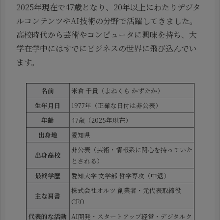
2025年現在で47歳となり、20年以上にわたりデジタ
ルコンテンツやAI技術の分野で活躍してきました。
高校時代から芸術やコンピュータに興味を持ち、大
学在学中にはすでにビジネスの世界に飛び込んでい
ます。
名前
米倉 千貴（よねくら かずたか）
生年月日
1977年（正確な日付は非公表）
年齢
47歳（2025年現在）
出身地
愛知県
非公表（芸術・情報系に関心を持っていた
出身高校
とされる）
最終学歴
愛知大学 文学部 哲学専攻（中退）
株式会社オルツ 創業者・元代表取締役
主な肩書
CEO
代表的な活動
AI開発・スタートアップ経営・デジタルク