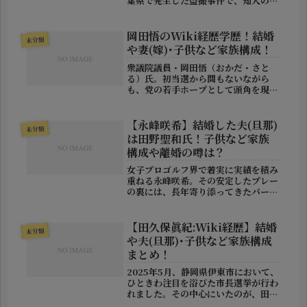
葉県で発生した盗撮事件で、知人の女
性に金銭を渡し、中学生の女子生徒の
裸をスマートフォンで撮影させていた
として、会社役員の加藤直容疑者が逮
岡田悟のWiki経歴学歴！結婚
未分類
捕されたことが報じられました。事件
や妻(嫁)･子供など家族構成！
の内容...
衆議院議員・岡田悟（おかだ・さと
る）氏。初当選から間もないながら
も、党の若手ホープとして頭角を現し
つつある存在です。地元の声を何より
も重視するスタンスや、記者出身なら
ではの情報リテラシー、そして言葉の
【永峰咲希】結婚した夫(旦那)
未分類
選び方へのこだわりなどが注目を集め
は田野聖和氏！子供など家族
ていま...
構成や離婚の噂は？
女子プロゴルフ界で着実に実績を積み
重ねる永峰咲希。その安定したプレー
の裏には、長年寄り添ってきたパート
ナーの存在があります。2021年に結
婚した夫・田野聖和さんとの関係は、
単なる夫婦という枠を超えた“戦友”の
【田久保眞紀:Wiki経歴】結婚
未分類
ような関係とも言われています。本...
や夫(旦那)･子供など家族構成
まとめ！
2025年5月、静岡県伊東市において、
ひときわ注目を浴びた市長選挙が行わ
れました。その中心にいたのが、田久
保眞紀（たくぼ まき）氏。市民か