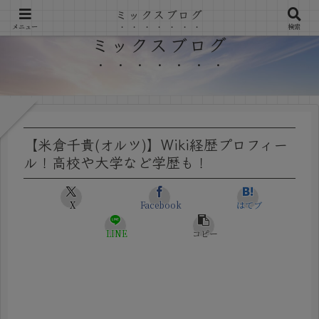
ミックスブログ
メニュー
検索
ミックスブログ
【米倉千貴(オルツ)】Wiki経歴プロフィー
ル！高校や大学など学歴も！
X
Facebook
はてブ
LINE
コピー