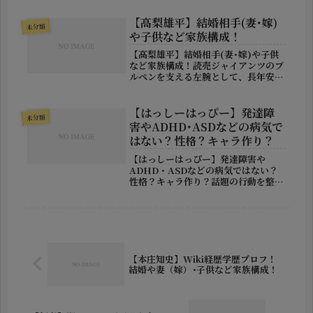
ら“伊東のジャンヌ・ダルク”とまで称
された彼女は、市政の風を一変させる
【高梨雄平】結婚相手(妻･嫁)
未分類
存在として脚光を浴びました。しか...
や子供など家族構成！
【高梨雄平】結婚相手(妻･嫁)や子供
など家族構成！読売ジャイアンツのブ
ルペンを支える左腕として、長年安定
した投球を続けている高梨雄平選手。
変則的なフォームから繰り出すボール
で打者を翻弄する一方、私生活では結
【はっしーはっぴー】発達障
未分類
婚し、現在は父親としての顔も持っ
害やADHD･ASDなどの病気で
て...
はない？性格？キャラ作り？
【はっしーはっぴー】発達障害や
ADHD・ASDなどの病気ではない？
性格？キャラ作り？話題の行動を整理
2026年7月1日放送の『水曜日のダウ
ンタウン』に出演した、お笑い芸人・
はっしーはっぴーさんが大きな話題と
なっています。番組では、先輩芸人
の...
【本庄知史】Wiki経歴学歴プロフ！
結婚や妻（嫁）･子供など家族構成！