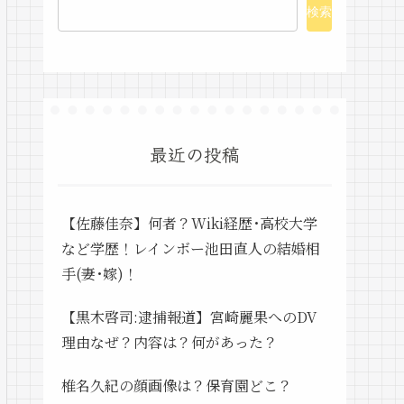
検索
最近の投稿
【佐藤佳奈】何者？Wiki経歴･高校大学
など学歴！レインボー池田直人の結婚相
手(妻･嫁)！
【黒木啓司:逮捕報道】宮崎麗果へのDV
理由なぜ？内容は？何があった？
椎名久紀の顔画像は？保育園どこ？