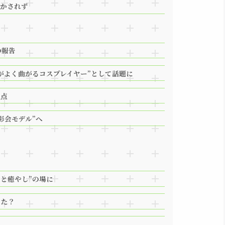
明かされず
の報告
がよく曲がるコスプレイヤー”として話題に
原点
影会モデル”へ
動と癒やし”の場に
った？