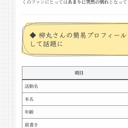
くのファンにとっては
あまりに突然の別れ
となって
◆ 柳丸さんの簡易プロフィール
して話題に
項目
活動名
本名
年齢
肩書き