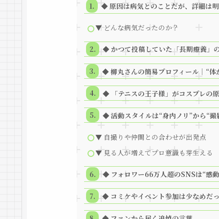
◆ 原因は病気とのことだが、詳細は
▼ どんな病気だったのか？
◆ かつて投稿していた「長期療養」
◆ 柳丸さんの簡易プロフィール｜“体
◆ 「テニスの王子様」がコスプレの
◆ 活動スタイルは“身内ノリ”から“撮
▼ 自撮りや仲間との合わせが出発点
▼ 見る人が増えてプロ意識も芽生える
◆ フォロワー66万人超のSNSは“感
◆ コミケやイベント参加は少なめだ
◆ ファンから届く追悼の言葉