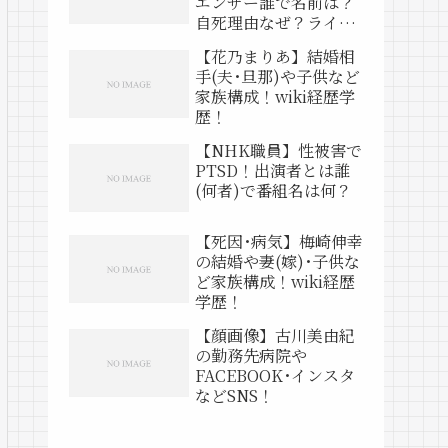
エンサー誰で名前は？
自死理由なぜ？ライブ
動画は？
【花乃まりあ】結婚相
手(夫･旦那)や子供など
家族構成！wiki経歴学
歴！
【NHK職員】性被害で
PTSD！出演者とは誰
(何者)で番組名は何？
【死因･病気】梅崎伸幸
の結婚や妻(嫁)･子供な
ど家族構成！wiki経歴
学歴！
【顔画像】古川美由紀
の勤務先病院や
FACEBOOK･インスタ
などSNS！