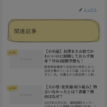
ミックス
関連記事
【小川晶】長澤まさみ似でか
未分類
わいいのに結婚しておらず独
身？Wiki経歴学歴も！
群馬県前橋市で女性初の市長となり、
注目を集めている小川晶（おがわ あ
きら）氏。弁護士から政治家へと転身
し、県議会議員を経て市長に就任した
異色の経歴の持ち主です。一方で、そ
の整ったルックスから「女優の長澤ま
【大の里･安青錦:取り組み】物
未分類
さみに似ている」と言われることもあ
言いなかったとは？誤審？理
り...
由はなぜ？
2025年11月21日、福岡国際センター
で行われた大相撲九州場所13日目。こ