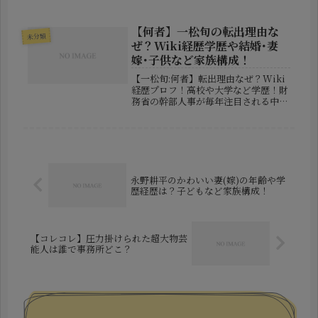
逃し配信で楽しもうとした際、「準備
中」と表示されて再生できず戸惑って
いる方も多いのではないでしょうか。
【何者】一松旬の転出理由な
未分類
チケット代を支払ったにもかかわらず
ぜ？Wiki経歴学歴や結婚･妻
映...
嫁･子供など家族構成！
【一松旬:何者】転出理由なぜ？Wiki
経歴プロフ！高校や大学など学歴！財
務省の幹部人事が毎年注目される中、
2026年8月に発表された一松旬氏の異
動が大きな話題となっています。主計
局次長という財務省の中枢ポストから
東京税関長へ転出する見通しと...
永野耕平のかわいい妻(嫁)の年齢や学
歴経歴は？子どもなど家族構成！
【コレコレ】圧力掛けられた超大物芸
能人は誰で事務所どこ？