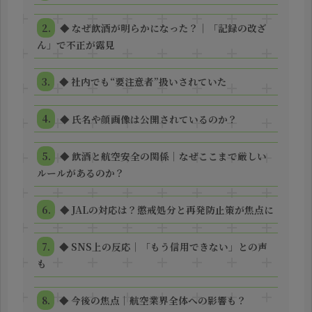
◆ なぜ飲酒が明らかになった？｜「記録の改ざ
ん」で不正が露見
◆ 社内でも“要注意者”扱いされていた
◆ 氏名や顔画像は公開されているのか？
◆ 飲酒と航空安全の関係｜なぜここまで厳しい
ルールがあるのか？
◆ JALの対応は？懲戒処分と再発防止策が焦点に
◆ SNS上の反応｜「もう信用できない」との声
も
◆ 今後の焦点｜航空業界全体への影響も？