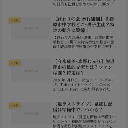
の日最も注目を集めたのは、2敗で並
ぶ二人の力士――横綱・大の里と、大関昇
進を狙う関脇・**安青錦（あおせいに
しき）**の直接対決だった。まさに優
【終わりの会:暴行逮捕】各務
未分類
勝争いの行方を左右す...
原市中学校どこ･男子生徒名特
定の動きに警鐘！
【終わりの会:暴行逮捕】各務原市中
学校どこ･男子生徒名特定の動きに警
鐘！岐阜県各務原市の中学校で発生し
た教師への暴行事件が、大きな波紋を
広げています。報道によると、中学2
年生の男子生徒が教室内で男性教師を
【今永成美･真野じゅり】脱退
未分類
殴り、駆け付けた警察官によって現行
理由の私的交流とは？ファン
犯...
は誰？特定は？
2026年1月17日、女性アイドルグルー
プ「Tohkei（トーケイ）」の公式
X（旧Twitter）に突如発表された、
メンバー2人の即日脱退。その対象と
なったのは、今永成美さんと真野じゅ
りさん。2人がグループを去る理由と
【嵐ラストライブ】見逃し配
未分類
して発表されたのは、「...
信は準備中でいつから？
嵐ラストライブ見逃し配信は準備中で
いつから？視聴開始時期や見られない
原因を徹底解説嵐のラストライブを見