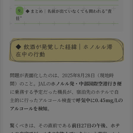
◆ まとめ｜名前が出ていなくても問われる“責
任”
◆ 飲酒が発覚した経緯｜ホノルル滞
在中の行動
問題が表面化したのは、2025年8月28日（現地時
間）のこと。JALの
ホノルル発・中部国際空港行き便
に乗務する予定だった機長が、宿泊先のホテルで自
主的に行ったアルコール検査で
呼気中に0.45mg/Lの
アルコールを検知
。
驚くべきは、その直前である
前日27日の午後、ホテ