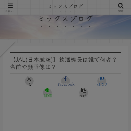
ミックスブログ
メニュー
検索
ミックスブログ
【JAL(日本航空)】飲酒機長は誰で何者？
名前や顔画像は？
X
Facebook
はてブ
LINE
コピー