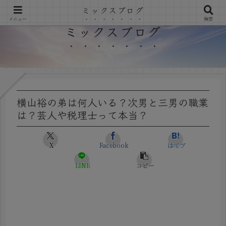
ミックスブログ
メニュー
検索
ミックスブログ
横山裕の弟は何人いる？次男と三男の職業
は？芸人や税理士って本当？
X
Facebook
はてブ
LINE
コピー