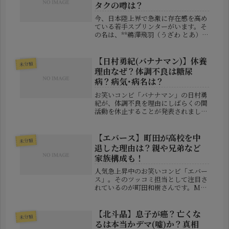
タクの噂は？
今、日本陸上界で急激に存在感を高め
ている若手スプリンターがいます。そ
の名は、**鵜澤飛羽（うざわ とあ）**
選手。華麗なスタートと抜群の加速力
で話題をさらう一方、実は意外な“素
顔”でも注目を集めています。「ハー
【日村勇紀(バナナマン)】休養
未分類
フっぽいけど実際は？」「オタク...
理由なぜ？体調不良は糖尿
病？病気･病名は？
お笑いコンビ「バナナマン」の日村勇
紀が、体調不良を理由にしばらくの間
活動を休止することが発表されまし
た。突然のニュースに驚いた人も多い
一方で、「なぜ休養するのか？」「具
体的な病気は何なのか？」といった疑
【エバース】町田が高校を中
未分類
問の声も広がっています。本記事で
退した理由は？親や兄弟など
は、今...
家族構成も！
人気急上昇中のお笑いコンビ「エバー
ス」。そのツッコミ担当として注目さ
れているのが町田和樹さんです。M-1
グランプリやABCお笑いグランプリで
も好成績を残し、シュールなボケと鋭
いツッコミでファンを魅了していま
【北斗晶】息子が癌？亡くな
未分類
す。本記事では、そんな町田さんの
るは本当かデマ(嘘)か？真相
高...