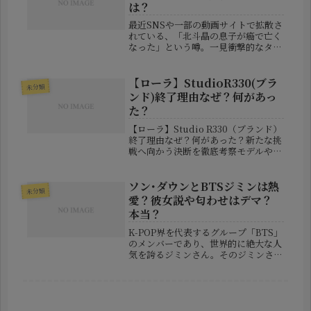
は？
最近SNSや一部の動画サイトで拡散さ
れている、「北斗晶の息子が癌で亡く
なった」という噂。一見衝撃的なタイ
トルですが、その真偽についてきちん
と確認している人は意外と少ないので
はないでしょうか？本記事では、こう
【ローラ】StudioR330(ブラ
未分類
した噂の発端や真相について検証
ンド)終了理由なぜ？何があっ
し、...
た？
【ローラ】Studio R330（ブランド）
終了理由なぜ？何があった？新たな挑
戦へ向かう決断を徹底考察モデルやタ
レントとして長年活躍を続けているロ
ーラさんが、自身のファッションブラ
ンド「Studio R330」の終了を発表
ソン･ダウンとBTSジミンは熱
未分類
し、大きな話題とな...
愛？彼女説や匂わせはデマ？
本当？
K-POP界を代表するグループ「BTS」
のメンバーであり、世界的に絶大な人
気を誇るジミンさん。そのジミンさん
に、韓国の女優ソン・ダウンさんとの
熱愛疑惑が再び注目を浴びています。
今回のきっかけとなったのは、ソン・
ダウンさんがTikTokに投稿...