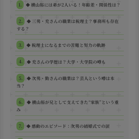
◆ 横山裕には弟が2人いる！年齢差・関係性は？
◆ 三男・充さんの職業は税理士？事務所も存在
する？
◆ 税理士になるまでの苦難と努力の軌跡
◆ 充さんの学歴は？大学・大学院の噂も
◆ 次男・勤さんの職業は？芸人という噂は本
当？
◆ 横山裕が兄として支えてきた“家族”という重
み
◆ 感動のエピソード：次男の結婚式での涙