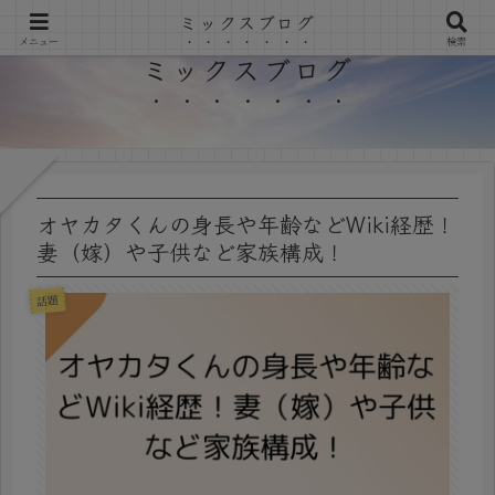
ミックスブログ
メニュー
検索
ミックスブログ
オヤカタくんの身長や年齢などWiki経歴！
妻（嫁）や子供など家族構成！
話題