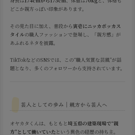
身長は
174cmから175cm
、体重は
70kg
と、体格も
どこか親方っぽい印象があります。
その見た目に加え、普段から
寅壱にニッカポッカス
タイル
の職人ファッションで登場し、「親方感」が
あふれるネタを披露。
TikTokなどのSNSでは、この“職人気質な芸風”が話
題となり、多くのフォロワーから支持されています。
芸人としての歩み｜親方から芸人へ
オヤカタくんは、もともと
埼玉県の建築現場で“親
方”として働いていた
という異色の経歴の持ち主。