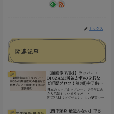
ミックス
関連記事
【顔画像:Wiki】ラッパー・
話題
BIGZAM(新谷広幸)の身長な
ど経歴プロフ！嫁(妻)や子供な
ど家族構成！
日本のヒップホップシーンで長年にわ
たり活躍しているラッパー・
BIGZAM（ビグザム）。この記事で
は、BIGZAMのプロフィール、経歴、
家族（妻や子供）について詳しくご紹
介します！BIGZAMのWiki風プロフ
【四千頭身:最近みない】干さ
話題
ィールまずは、BIGZAMの基本...