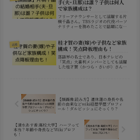
手(夫･旦那)は誰？子供は何人
で家族構成は？
フリーアナウンサーとして活躍する片
桐千晶さん。TBSラジオの代役パーソ
ナリティーを務めたことで話題になり
ましたが、プライベートでは結婚を発
表し、多くの人々に祝福されました。
しかし・・・片桐千晶さんの結婚相手
桂才賀の妻(嫁)や子供など家族
話題
はどんな人物なのか？お子さんはい
構成！笑点降板理由も！
る...
落語界の名士であり、日本テレビの
「笑点」大喜利メンバーとしても活躍
した桂才賀（かつら・さいが）さん。
彼の落語家としてのキャリアや笑点で
の活動は広く知られていますが、家族
構成やプライベートな一面については
あまり語られてきませんでした。ま
た、1...
【顔画像:読み方】道休蓮の身長や名
前の由来などwiki経歴学歴プロフィ
ール！ダルビッシュにそっくり？
【清水あす香:高校大学】ハーフって
本当？年齢や身長などWikiプロフ
も！