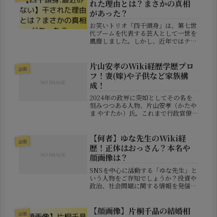
れた理由とは？まさかの真相
があった？
お笑いトリオ「四千頭身」は、第七世
代ブームを代表する芸人として一世を
風靡しました。しかし、近年ではテレ
ビでの露出が激減し「干されたので
は？」と噂されることも。そこで、今
回は四千頭身がテレビから消えた理由
片山安孝のWiki経歴学歴プロ
話題
について詳しく解説していきます。
フ！妻(嫁)や子供など家族構
【四千...
成！
2024年の政界に突如としてその名を
刻みつつある人物、片山安孝（かたや
ま やすたか）氏。これまで行政官僚
としてキャリアを重ね、兵庫県副知事
としても辣腕を振るってきた彼が、今
度は政治の最前線でどのような役割を
【何者】ゆな先生のWiki経
話題
担っていくのか注目が集まっていま
歴！正体はおっさん？本名や
す...
顔画像は？
SNSを中心に活動する「ゆな先生」と
いう人物をご存知でしょうか？投資や
政治、社会問題に関する情報を発信
し、Twitter（X）では20万人以上の
フォロワーを抱える人気インフルエン
サーです。しかし、その正体について
【顔画像】片桐千晶の結婚相
話題
は多くの疑問が寄せられており...